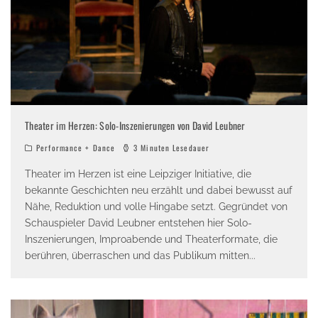
Theater im Herzen: Solo-Inszenierungen von David Leubner
Performance + Dance
3 Minuten Lesedauer
Theater im Herzen ist eine Leipziger Initiative, die
bekannte Geschichten neu erzählt und dabei bewusst auf
Nähe, Reduktion und volle Hingabe setzt. Gegründet von
Schauspieler David Leubner entstehen hier Solo-
Inszenierungen, Improabende und Theaterformate, die
berühren, überraschen und das Publikum mitten
...