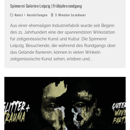
Spinnerei Galerien Leipzig | Frühjahrsrundgang
Kunst + Ausstellungen
3 Minuten Lesedauer
Aus einer ehemaligen Industriefabrik wurde seit Beginn
des 21. Jahrhundert eine der spannendsten Wirkstätten
für zeitgenössische Kunst und Kultur: Die Spinnerei
Leipzig. Besuchende, die während des Rundgangs über
das Gelände flanieren, können in vielen Winkeln
zeitgenössische Kunst sehen, erleben und
...