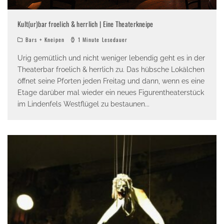
Kult(ur)bar froelich & herrlich | Eine Theaterkneipe
Bars + Kneipen
1 Minute Lesedauer
Urig gemütlich und nicht weniger lebendig geht es in der
Theaterbar froelich & herrlich zu. Das hübsche Lokälchen
öffnet seine Pforten jeden Freitag und dann, wenn es eine
Etage darüber mal wieder ein neues Figurentheaterstück
im Lindenfels Westflügel zu bestaunen
...