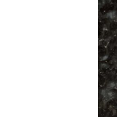
Vanlife ab Leipzig | 5 Kurztrips für die Seele
Ancient Trance Festival in Taucha |
06.-09.08.2026
Alle Flohmarkt & Trödelmarkt Termine
Leipzig 2026
Ladyfashion Flohmarkt Leipzig auf der AGRA
| 09.08.2026