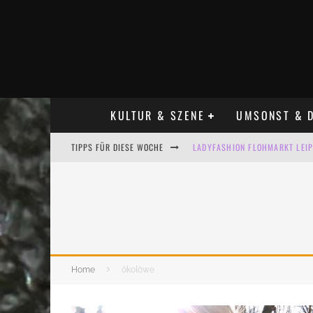
KULTUR & SZENE
UMSONST & D
TIPPS FÜR DIESE WOCHE
LADYFASHION FLOHMARKT LEIPZ
HOSENSCHEISSER FLOHMARKT LE
BÜLOWSTRASSENMUSIKFESTIVAL
ALLE FLOHMARKT LEIPZIG AUG
KINDERFLOHMÄRKTE IN LEIPZIG
Home
ökolöwe
ALLE FLOHMARKT & TRÖDELMAR