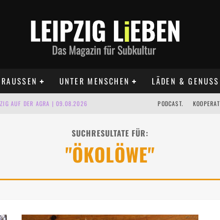
RAUSSEN
UNTER MENSCHEN
LÄDEN & GENUSS
IG AUF DER AGRA | 09.08.2026
PODCAST.
KOOPERAT
IPZIG | 09.08.2026
SUCHRESULTATE FÜR:
 | 22.08.2026
"ÖKOLÖWE"
UST TERMINE 2026
 | ALLE TERMINE 2026
KT TERMINE LEIPZIG 2026