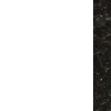
Feste
Camper
Bülowviertel
Festival
Antik
Alle Flohmärkte
Ancient Trance
Agra
Agra Leipzig
Antikmarkt
Bülowstraße
Babysachen
Feiern
Babyflohmarkt
Camping
Mail
Subscribing I accept the privacy rules of this site