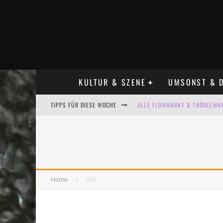
KULTUR & SZENE
UMSONST & D
TIPPS FÜR DIESE WOCHE
ALLE FLOHMARKT & TRÖDELMAR
LADYFASHION FLOHMARKT LEIPZ
HOSENSCHEISSER FLOHMARKT LE
BÜLOWSTRASSENMUSIKFESTIVAL
Home
Akt
KINDERFLOHMÄRKTE IN LEIPZIG
ALLE FLOHMARKT LEIPZIG AUG