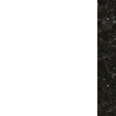
Festival
Camping
Agra Leipzig
Feiern
Antik
Agra
Babysachen
Babyflohmarkt
Bülowstraße
Antikmarkt
Alle Flohmärkte
Camper
Feste
Mail
Subscribing I accept the privacy rules of this site