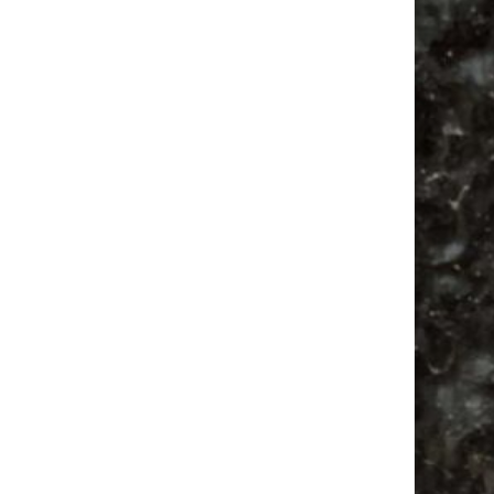
Alle Flohmarkt Leipzig August Termine 2026
Vanlife ab Leipzig | 5 Kurztrips für die Seele
Ancient Trance Festival in Taucha |
06.-09.08.2026
Alle Flohmarkt & Trödelmarkt Termine
Leipzig 2026
Bülowviertel
Ancient Trance