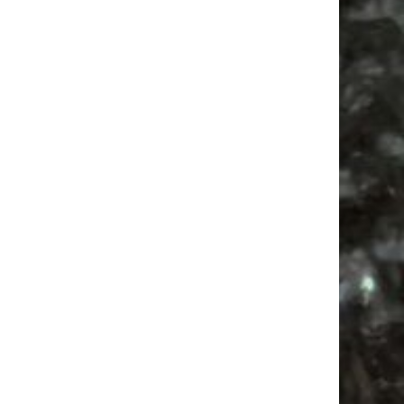
Mail
Subscribing I accept the privacy rules of this site