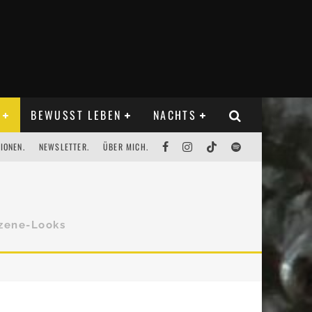
BEWUSST LEBEN
NACHTS
IONEN.
NEWSLETTER.
ÜBER MICH.
Szene-Looks