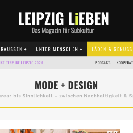
RAUSSEN
UNTER MENSCHEN
LÄDEN & GENUSS
KT TERMINE LEIPZIG 2026
PODCAST.
KOOPERAT
IG AUF DER AGRA | 09.08.2026
IPZIG | 09.08.2026
MODE + DESIGN
 | 22.08.2026
wear bis Sinnlichkeit – zwischen Nachhaltigkeit & 
 | ALLE TERMINE 2026
UST TERMINE 2026