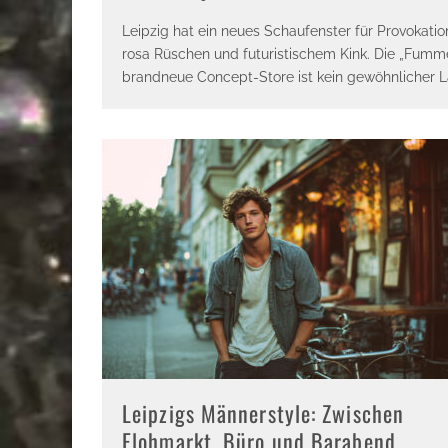
Leipzig hat ein neues Schaufenster für Provokation
rosa Rüschen und futuristischem Kink. Die „Fummel
brandneue Concept-Store ist kein gewöhnlicher La
Leipzigs Männerstyle: Zwischen
Flohmarkt, Büro und Barabend