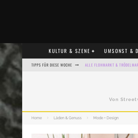
KULTUR & SZENE
UMSONST & D
ALLE FLOHMARKT & TRÖDELMAR
TIPPS FÜR DIESE WOCHE
LADYFASHION FLOHMARKT LEIPZ
HOSENSCHEISSER FLOHMARKT LE
BÜLOWSTRASSENMUSIKFESTIVAL
Von Street
KINDERFLOHMÄRKTE IN LEIPZIG
ALLE FLOHMARKT LEIPZIG AUG
Home
Läden & Genuss
Mode + Design