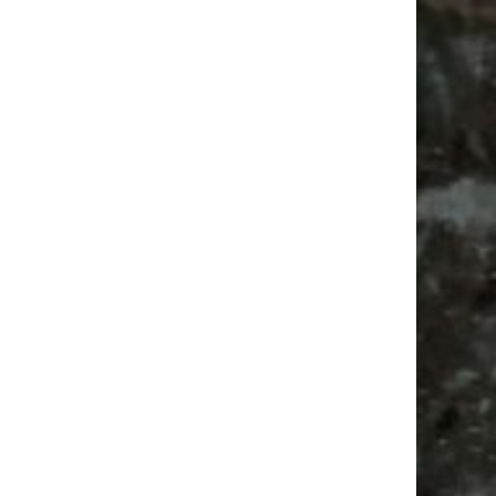
Alle Flohmärkte
Ancient Trance
Agra Leipzig
Agra
Bülowviertel
Antikmarkt
Camper
Babysachen
Antik
Camping
Bülowstraße
Festival