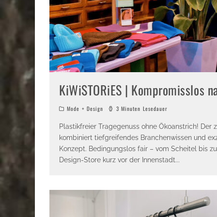
KiWiSTORiES | Kompromisslos n
Mode + Design
3 Minuten Lesedauer
Plastikfreier Tragegenuss ohne Ökoanstrich! De
kombiniert tiefgreifendes Branchenwissen und exz
Konzept. Bedingungslos fair – vom Scheitel bis z
Design-Store kurz vor der Innenstadt
...