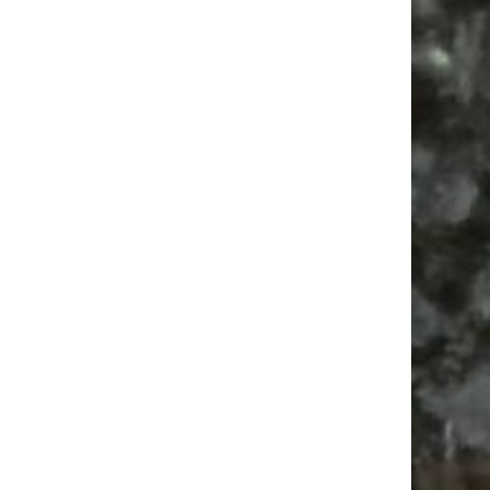
Dahlhuus Leipzig | Ein Tattoo- &
Piercingstudio zum Reinspazieren
PME Legend in Leipzig | Streetwear & Store
Locator
Fummelei Chrome | Couture mit Kante in
Lindenau
Feiern
Feste
Babyflohmarkt