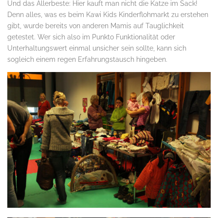
Und das Allerbeste: Hier kauft man nicht die Katze im Sack!
Denn alles, was es beim Kawi Kids Kinderflohmarkt zu erstehen
gibt, wurde bereits von anderen Mamis auf Tauglichkeit
getestet. Wer sich also im Punkto Funktionalität oder
Unterhaltungswert einmal unsicher sein sollte, kann sich
sogleich einem regen Erfahrungstausch hingeben.