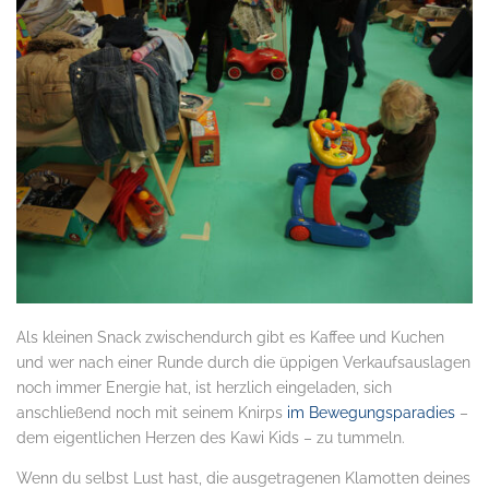
Als kleinen Snack zwischendurch gibt es Kaffee und Kuchen
und wer nach einer Runde durch die üppigen Verkaufsauslagen
noch immer Energie hat, ist herzlich eingeladen, sich
anschließend noch mit seinem Knirps
im Bewegungsparadies
–
dem eigentlichen Herzen des Kawi Kids – zu tummeln.
Wenn du selbst Lust hast, die ausgetragenen Klamotten deines