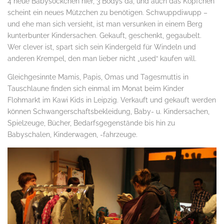
4 neue Babysöckchen hier, 3 Bodys da, und auch das Köpfchen
scheint ein neues Mützchen zu benötigen. Schwuppdiwupp –
und ehe man sich versieht, ist man versunken in einem Berg
kunterbunter Kindersachen. Gekauft, geschenkt, gegaubelt.
Wer clever ist, spart sich sein Kindergeld für Windeln und
anderen Krempel, den man lieber nicht „used“ kaufen will.
Gleichgesinnte Mamis, Papis, Omas und Tagesmuttis in
Tauschlaune finden sich einmal im Monat beim Kinder
Flohmarkt im Kawi Kids in Leipzig. Verkauft und gekauft werden
können Schwangerschaftsbekleidung, Baby- u. Kindersachen,
Spielzeuge, Bücher, Bedarfsgegenstände bis hin zu
Babyschalen, Kinderwagen, -fahrzeuge.