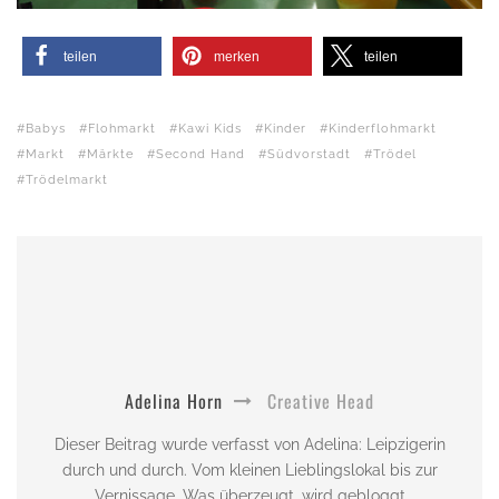
teilen
merken
teilen
Babys
Flohmarkt
Kawi Kids
Kinder
Kinderflohmarkt
Markt
Märkte
Second Hand
Südvorstadt
Trödel
Trödelmarkt
Adelina Horn
Creative Head
Dieser Beitrag wurde verfasst von Adelina: Leipzigerin
durch und durch. Vom kleinen Lieblingslokal bis zur
Vernissage. Was überzeugt, wird gebloggt