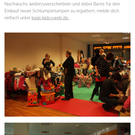
Nachwuchs weiterzuverscherbeln und dabei Bares für den
Einkauf neuer Schlumperlumpen zu ergattern, melde dich
einfach unter
kawi-kids@web.de.
.