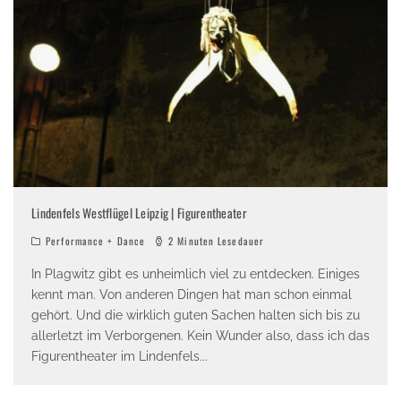
Lindenfels Westflügel Leipzig | Figurentheater
Performance + Dance
2 Minuten Lesedauer
In Plagwitz gibt es unheimlich viel zu entdecken. Einiges
kennt man. Von anderen Dingen hat man schon einmal
gehört. Und die wirklich guten Sachen halten sich bis zu
allerletzt im Verborgenen. Kein Wunder also, dass ich das
Figurentheater im Lindenfels
...