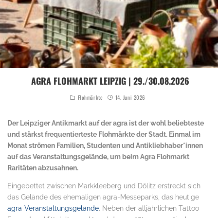
AGRA FLOHMARKT LEIPZIG | 29./30.08.2026
Flohmärkte
14. Juni 2026
Der Leipziger Antikmarkt auf der agra ist der wohl beliebteste
und stärkst frequentierteste Flohmärkte der Stadt. Einmal im
Monat strömen Familien, Studenten und Antikliebhaber*innen
auf das Veranstaltungsgelände, um beim Agra Flohmarkt
Raritäten abzusahnen.
Eingebettet zwischen Markkleeberg und Dölitz erstreckt sich
das Gelände des ehemaligen agra-Messeparks, das heutige
agra-Veranstaltungsgelände
. Neben der alljährlichen Tattoo-