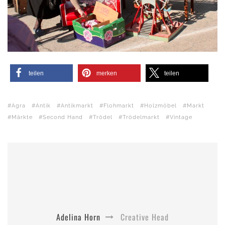
teilen
merken
teilen
Agra
Antik
Antikmarkt
Flohmarkt
Holzmöbel
Markt
Märkte
Second Hand
Trödel
Trödelmarkt
Vintage
Adelina Horn
Creative Head