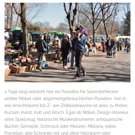
2 Tage lang entsteht hier ein Paradies für Sammlerherzen
antiker Möbel oder allgemeingebräuchlichen Plunders. Von A-
wie Ansichtskarte bis Z- wie Zinkbadewanne ist alles zu finden.
Kurzum Kunst, Kult und Kitsch. Egal ob Möbel, Design-Interieur,
altes Spielzeug, historische Musikinstrumente, antiquarische
Bücher, Gemälde, Schmuck oder Münzen, Militaria, edles
Porzellan, alte Schränke mit und ohne Holzwurm oder