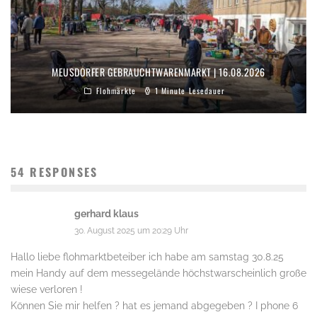
MEUSDORFER GEBRAUCHTWARENMARKT | 16.08.2026
Flohmärkte
1 Minute Lesedauer
54 RESPONSES
gerhard klaus
30. August 2025 um 20:29 Uhr
Hallo liebe flohmarktbeteiber ich habe am samstag 30.8.25
mein Handy auf dem messegelände höchstwarscheinlich große
wiese verloren !
Können Sie mir helfen ? hat es jemand abgegeben ? I phone 6