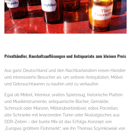
Privathändler, Haushaltsauflösungen und Antiquariate zum kleinen Preis
Aus ganz Deutschland und den Nachbarländern reisen Händler
und interessierte Besucher an, um seltene Antiquitäten, Möbel
und Gebrauchtwaren zu kaufen und zu verkaufen.
Egal ob Möbel, Interieur, uraltes Spielzeug, historische Platten
und Musikinstrumente, antiquarische Bücher, Gemälde,
Schmuck oder Münzen, Militärüberbleibsel, edles Porzellan,
alte Schränke mit knarzenden Türen oder Nostalgisches aus
DDR-Zeiten – der bunte Mix ist das Erfolgs-Konzept von
„Europas größtem Flohmarkt“, wie ihn Thomas Szymkowiak von