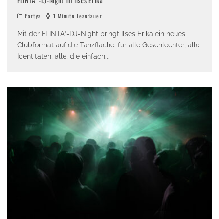
FLINTA*-DJ-Night im Ilses Erika
Partys
1 Minute Lesedauer
Mit der FLINTA*-DJ-Night bringt Ilses Erika ein neues
Clubformat auf die Tanzfläche: für alle Geschlechter, alle
Identitäten, alle, die einfach
...