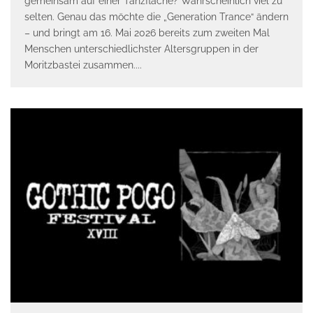
gemeinsam auf einer Tanzfläche? Wahrscheinlich viel zu
selten. Genau das möchte die „Generation Trance“ ändern
– und bringt am 16. Mai 2026 bereits zum zweiten Mal
Menschen unterschiedlichster Altersgruppen in der
Moritzbastei zusammen.
...