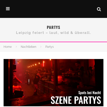
PARTYS
Leipzig feiert – laut, wild & überall.
Home
Nachtleben
Partys