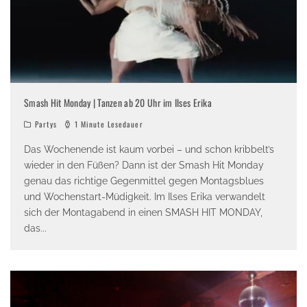
Smash Hit Monday | Tanzen ab 20 Uhr im Ilses Erika
Partys
1 Minute Lesedauer
Das Wochenende ist kaum vorbei – und schon kribbelt’s
wieder in den Füßen? Dann ist der Smash Hit Monday
genau das richtige Gegenmittel gegen Montagsblues
und Wochenstart-Müdigkeit. Im Ilses Erika verwandelt
sich der Montagabend in einen SMASH HIT MONDAY,
das
...