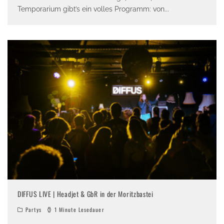
Temporarium gibt’s ein volles Programm: von
...
DIFFUS LIVE | Headjet & GbR in der Moritzbastei
Partys
1 Minute Lesedauer