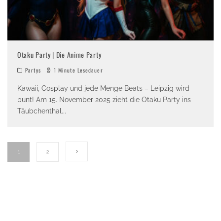
Otaku Party | Die Anime Party
Partys
1 Minute Lesedauer
Kawaii, Cosplay und jede Menge Beats – Leipzig wird
bunt! Am 15. November 2025 zieht die Otaku Party ins
Täubchenthal
...
1
2