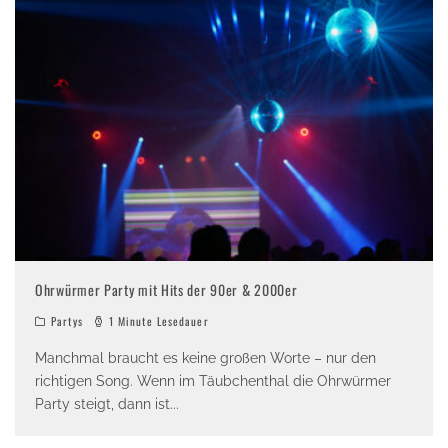
Ohrwürmer Party mit Hits der 90er & 2000er
Partys
1 Minute Lesedauer
Manchmal braucht es keine großen Worte – nur den
richtigen Song. Wenn im Täubchenthal die Ohrwürmer
Party steigt, dann ist
...