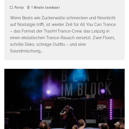
Partys
1 Minute Lesedauer
Wenn Beats wie Zuckerwatte schmecken und Neonlicht
auf Nostalgie trifft, ist wieder Zeit für All You Can Trance
– das Format der Trash’n’Trance-Crew, das Leipzig in
einen ekstatischen Trance-Rausch versetzt. Zwei Floors,
schrille Deko, schräge Outfits – und eine
Soundmischung,
...