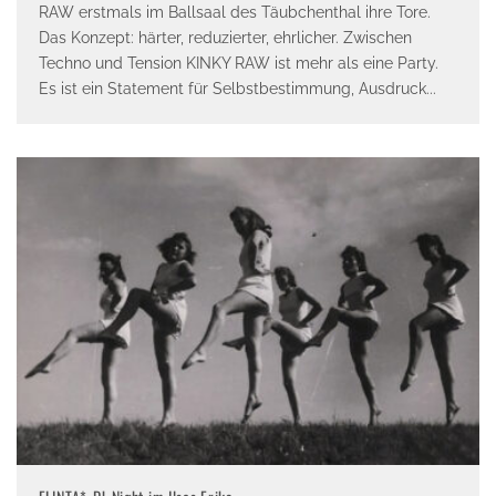
RAW erstmals im Ballsaal des Täubchenthal ihre Tore.
Das Konzept: härter, reduzierter, ehrlicher. Zwischen
Techno und Tension KINKY RAW ist mehr als eine Party.
Es ist ein Statement für Selbstbestimmung, Ausdruck
...