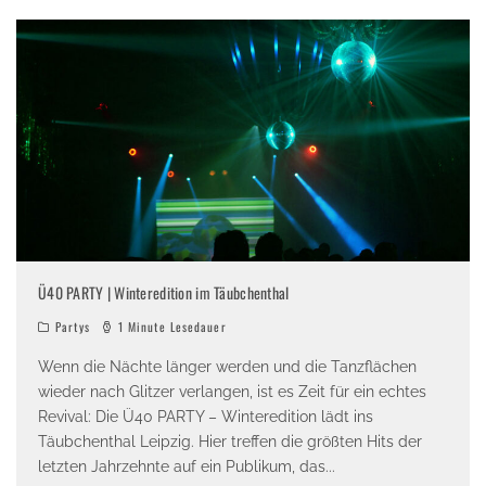
Ü40 PARTY | Winteredition im Täubchenthal
Partys
1 Minute Lesedauer
Wenn die Nächte länger werden und die Tanzflächen
wieder nach Glitzer verlangen, ist es Zeit für ein echtes
Revival: Die Ü40 PARTY – Winteredition lädt ins
Täubchenthal Leipzig. Hier treffen die größten Hits der
letzten Jahrzehnte auf ein Publikum, das
...