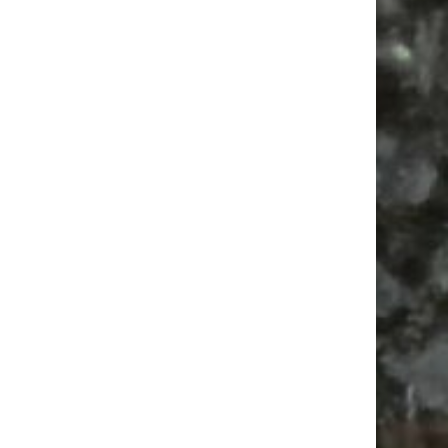
Kleidertausch-Markt der Stadtreinigung
Leipzig
Leipziger Schülerstipendium | Chancen für
benachteiligte Jugendliche
Möbeltauschmarkt in Leipzig Paunsdorf
Feste
Feiern
Babyflohmarkt