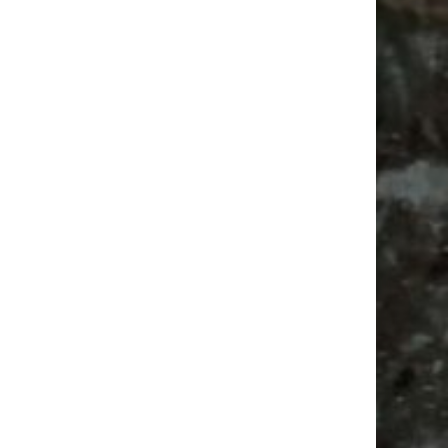
Antik
Alle Flohmärkte
Camper
Babysachen
Ancient Trance
Antikmarkt
Bülowviertel
Agra
Festival
Camping
Agra Leipzig
Bülowstraße