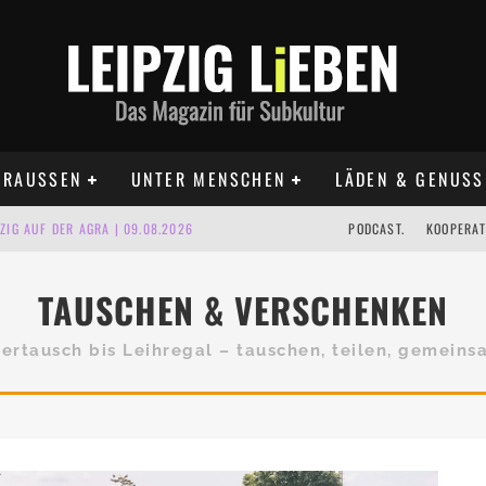
RAUSSEN
UNTER MENSCHEN
LÄDEN & GENUSS
IG AUF DER AGRA | 09.08.2026
PODCAST.
KOOPERAT
IPZIG | 09.08.2026
TAUSCHEN & VERSCHENKEN
 | 22.08.2026
ertausch bis Leihregal – tauschen, teilen, gemein
UST TERMINE 2026
 | ALLE TERMINE 2026
KT TERMINE LEIPZIG 2026