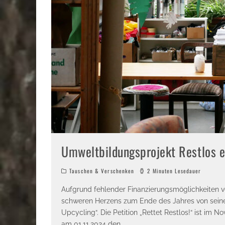
Umweltbildungsprojekt Restlos 
Tauschen & Verschenken
2 Minuten Lesedauer
Aufgrund fehlender Finanzierungsmöglichkeiten ve
schweren Herzens zum Ende des Jahres von seine
Upcycling“. Die Petition „Rettet Restlos!“ ist i
am 01.11.2024 den
...