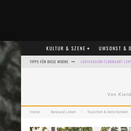
KULTUR & SZENE
UMSONST & D
LADYFASHION FLOHMARKT LEIPZ
TIPPS FÜR DIESE WOCHE
HOSENSCHEISSER FLOHMARKT LE
BÜLOWSTRASSENMUSIKFESTIVAL
Von Kleid
ALLE FLOHMARKT LEIPZIG AUG
KINDERFLOHMÄRKTE IN LEIPZIG
Home
Bewusst Leben
Tauschen & Verschenken
ALLE FLOHMARKT & TRÖDELMAR