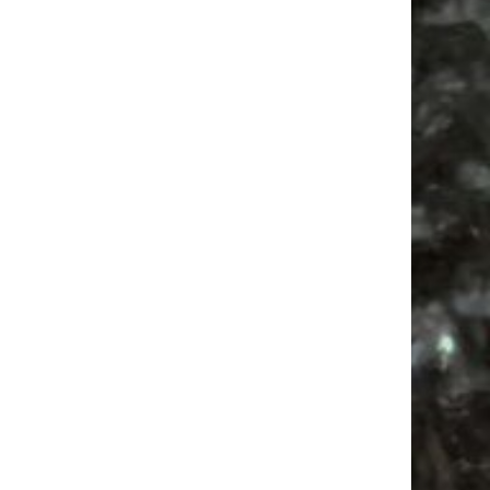
Mail
Subscribing I accept the privacy rules of this site