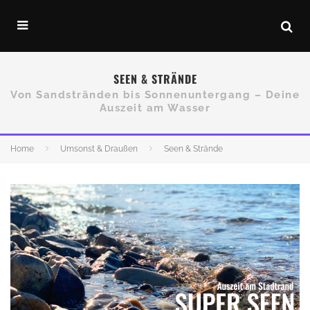
SEEN & STRÄNDE
Von Sandstränden bis Sonnenuntergang – Deine
Auszeit am Wasser
Home
Umsonst & Draußen
Seen & Strände