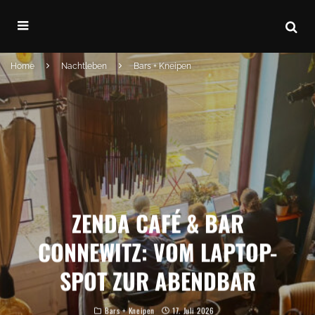
Home
Nachtleben
Bars + Kneipen
ZENDA CAFÉ & BAR
CONNEWITZ: VOM LAPTOP-
SPOT ZUR ABENDBAR
Bars + Kneipen
17. Juli 2026