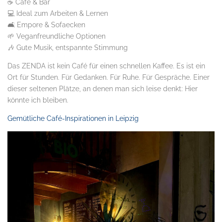
☕ Café & Bar
💻 Ideal zum Arbeiten & Lernen
🛋️ Empore & Sofaecken
🌱 Veganfreundliche Optionen
🎶 Gute Musik, entspannte Stimmung
Das ZENDA ist kein Café für einen schnellen Kaffee. Es ist ein
Ort für Stunden. Für Gedanken. Für Ruhe. Für Gespräche. Einer
dieser seltenen Plätze, an denen man sich leise denkt: Hier
könnte ich bleiben.
Gemütliche Café-Inspirationen in Leipzig