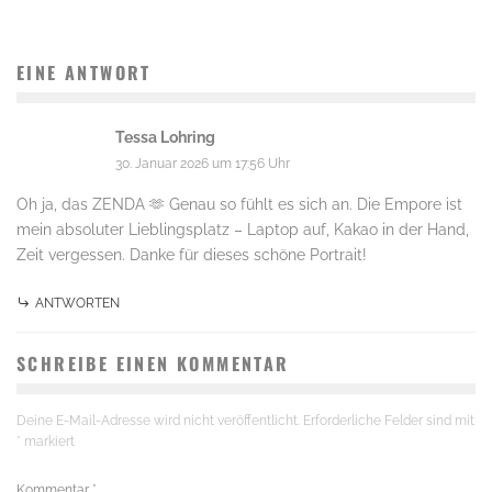
EINE ANTWORT
Tessa Lohring
30. Januar 2026 um 17:56 Uhr
Oh ja, das ZENDA 🫶 Genau so fühlt es sich an. Die Empore ist
mein absoluter Lieblingsplatz – Laptop auf, Kakao in der Hand,
Zeit vergessen. Danke für dieses schöne Portrait!
ANTWORTEN
SCHREIBE EINEN KOMMENTAR
Deine E-Mail-Adresse wird nicht veröffentlicht.
Erforderliche Felder sind mit
*
markiert
Kommentar
*