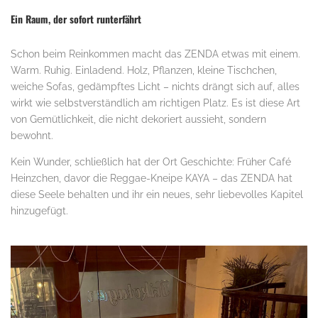
Ein Raum, der sofort runterfährt
Schon beim Reinkommen macht das ZENDA etwas mit einem.
Warm. Ruhig. Einladend. Holz, Pflanzen, kleine Tischchen,
weiche Sofas, gedämpftes Licht – nichts drängt sich auf, alles
wirkt wie selbstverständlich am richtigen Platz. Es ist diese Art
von Gemütlichkeit, die nicht dekoriert aussieht, sondern
bewohnt.
Kein Wunder, schließlich hat der Ort Geschichte: Früher Café
Heinzchen, davor die Reggae-Kneipe KAYA – das ZENDA hat
diese Seele behalten und ihr ein neues, sehr liebevolles Kapitel
hinzugefügt.