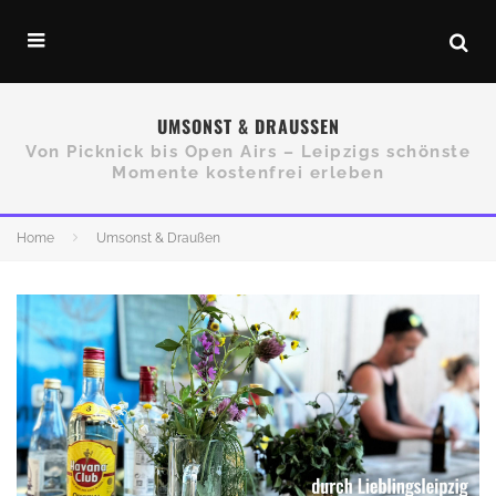
UMSONST & DRAUSSEN
Von Picknick bis Open Airs – Leipzigs schönste
Momente kostenfrei erleben
Home
Umsonst & Draußen