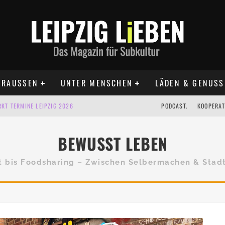
RAUSSEN
UNTER MENSCHEN
LÄDEN & GENUSS
KT TERMINE LEIPZIG 2026
PODCAST.
KOOPERAT
IG AUF DER AGRA | 09.08.2026
BEWUSST LEBEN
IPZIG | 09.08.2026
 | 22.08.2026
t bis Foodsharing – Zwischen Selbermachen & Stad
 | ALLE TERMINE 2026
UST TERMINE 2026