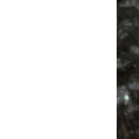
Mail
Subscribing I accept the privacy rules of this site