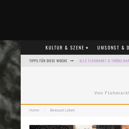
KULTUR & SZENE
UMSONST & D
ALLE FLOHMARKT & TRÖDELMAR
TIPPS FÜR DIESE WOCHE
LADYFASHION FLOHMARKT LEIPZ
HOSENSCHEISSER FLOHMARKT LE
BÜLOWSTRASSENMUSIKFESTIVAL
Von Flohmark
KINDERFLOHMÄRKTE IN LEIPZIG
Home
Bewusst Leben
ALLE FLOHMARKT LEIPZIG AUG