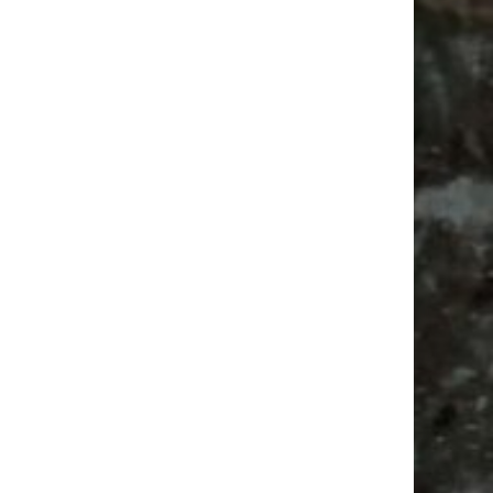
Festival
Feiern
Alle Flohmärkte
Agra
Agra Leipzig
Camping
Camper
Antik
Bülowviertel
Ancient Trance
Bülowstraße
Babyflohmarkt