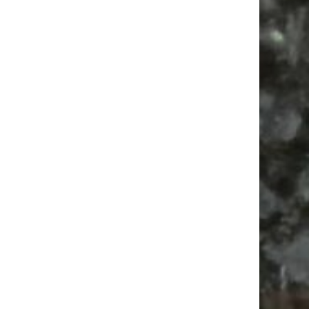
Ökofete im Clara-Park 2026 mit 130
Ständen
Kidical Mass Leipzig | Bunte Fahrraddemo
Wildblumenwiese oder Spielfläche: Wann
Mähen wirklich sinnvoll ist
Feste
Antikmarkt
Babysachen