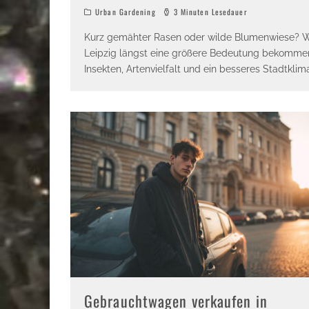
Urban Gardening
3 Minuten Lesedauer
Kurz gemähter Rasen oder wilde Blumenwiese? Wa
Leipzig längst eine größere Bedeutung bekommen
Insekten, Artenvielfalt und ein besseres Stadtklim
Gebrauchtwagen verkaufen in