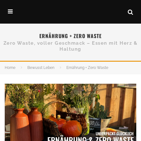
ERNÄHRUNG + ZERO WASTE
Zero Waste, voller Geschmack – Essen mit Herz &
Haltung
Home
Bewusst Leben
Ernährung + Zero Waste