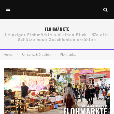
FLOHMÄRKTE
Leipziger Flohmärkte auf einen Blick – Wo alte
Schätze neue Geschichten erzählen
Home
Umsonst & Draußen
Flohmärkte