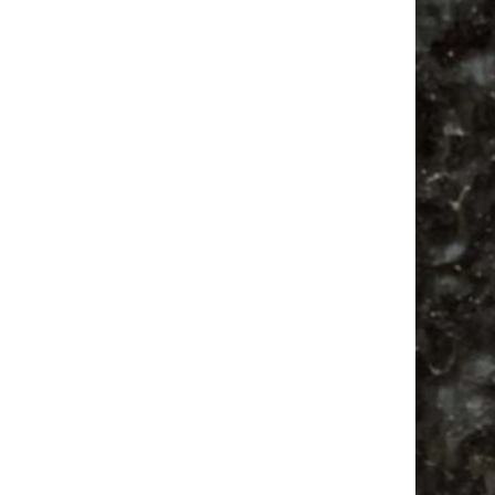
Alle Flohmarkt Leipzig August Termine 2026
Vanlife ab Leipzig | 5 Kurztrips für die Seele
Ancient Trance Festival in Taucha |
06.-09.08.2026
Alle Flohmarkt & Trödelmarkt Termine
Leipzig 2026
Babyflohmarkt
Bülowviertel