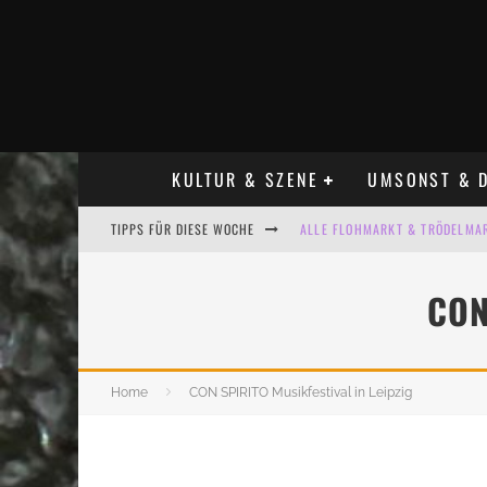
KULTUR & SZENE
UMSONST & D
TIPPS FÜR DIESE WOCHE
ALLE FLOHMARKT & TRÖDELMAR
LADYFASHION FLOHMARKT LEIPZ
CON
HOSENSCHEISSER FLOHMARKT LE
BÜLOWSTRASSENMUSIKFESTIVAL
Home
CON SPIRITO Musikfestival in Leipzig
KINDERFLOHMÄRKTE IN LEIPZIG
ALLE FLOHMARKT LEIPZIG AUG