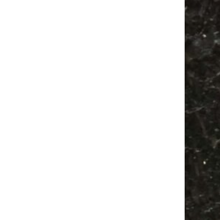
Antik
Babysachen
Camping
Antikmarkt
Ancient Trance
Festival
Feste
Alle Flohmärkte
Bülowstraße
Camper
Agra
Feiern
Agra Leipzig
Mail
Subscribing I accept the privacy rules of this site