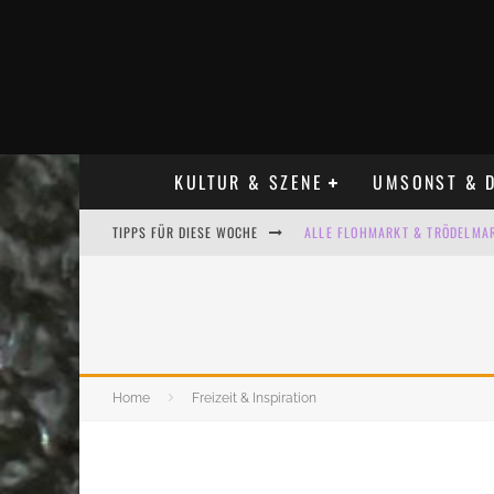
KULTUR & SZENE
UMSONST & D
TIPPS FÜR DIESE WOCHE
ALLE FLOHMARKT & TRÖDELMAR
LADYFASHION FLOHMARKT LEIPZ
HOSENSCHEISSER FLOHMARKT LE
BÜLOWSTRASSENMUSIKFESTIVAL
Home
Freizeit & Inspiration
KINDERFLOHMÄRKTE IN LEIPZIG
ALLE FLOHMARKT LEIPZIG AUG