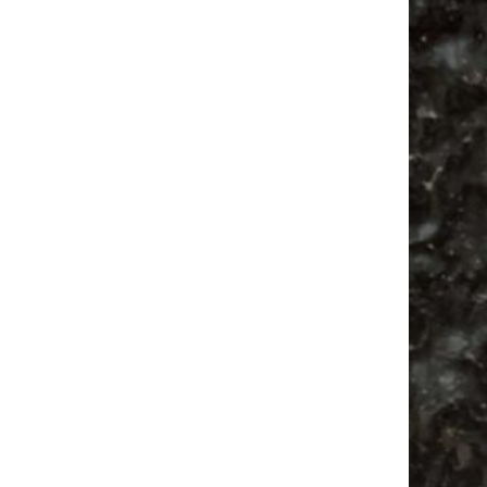
Alle Flohmarkt Leipzig August Termine 2026
Vanlife ab Leipzig | 5 Kurztrips für die Seele
Ancient Trance Festival in Taucha |
06.-09.08.2026
Alle Flohmarkt & Trödelmarkt Termine
Leipzig 2026