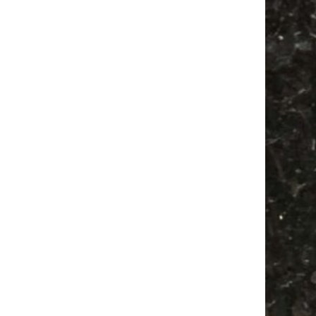
Antikmarkt
Agra Leipzig
Bülowstraße
Festival
Agra
Babyflohmarkt
Antik
Camper
Bülowviertel
Feste
Feiern
Camping
Babysachen
Alle Flohmärkte
Ancient Trance
Mail
Subscribing I accept the privacy rules of this site