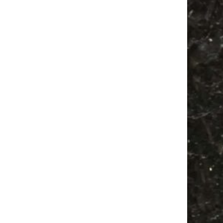
Flohmarkt
Firespace
Agra
Festival
Feiern
Bülowviertel
Antikmarkt
Agra Leipzig
Alle Flohmärkte
Babyflohmarkt
Ancient Trance
Bülowstraße
Feste
Antik
Babysachen
Mail
Subscribing I accept the privacy rules of this site