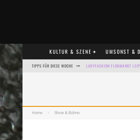
KULTUR & SZENE
UMSONST & D
TIPPS FÜR DIESE WOCHE
LADYFASHION FLOHMARKT LEIPZ
HOSENSCHEISSER FLOHMARKT LE
BÜLOWSTRASSENMUSIKFESTIVAL
ALLE FLOHMARKT LEIPZIG AUG
Home
Show & Bühne
KINDERFLOHMÄRKTE IN LEIPZIG
ALLE FLOHMARKT & TRÖDELMAR