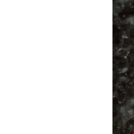
Ancient Trance Festival in Taucha |
06.-09.08.2026
Alle Flohmarkt & Trödelmarkt Termine
Leipzig 2026
Ladyfashion Flohmarkt Leipzig auf der AGRA
| 09.08.2026
Hosenscheißer Flohmarkt Leipzig |
09.08.2026