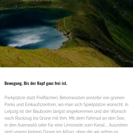
Bewegung. Bis der Kopf ganz frei ist.
Parkplätze statt Freiflächen, Betonwüsten anstelle von grünen
Parks und Einkaufszentren, wo man sich Spielplätze wünscht. In
Leipzig ist der Bauboom längst angekommen und der Wunsch
nach Rückzug ins Grüne mit ihm. Mit dem Fahrrad an den See,
in den Auenwald oder für eine Limonade zum Kanal … Auszeiten
sind unsere kleinen Oasen im Alltag, ohne die wir selten so