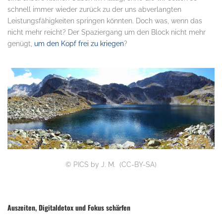
schnell immer wieder zurück zu der uns abverlangten
Leistungsfähigkeiten springen könnten. Doch was, wenn das
nicht mehr reicht? Der Spaziergang um den Block nicht mehr
genügt,
um den Kopf frei zu kriegen
?
.
©
PICS by J. M. (
CC-BY-SA
)
Auszeiten, Digitaldetox und Fokus schärfen