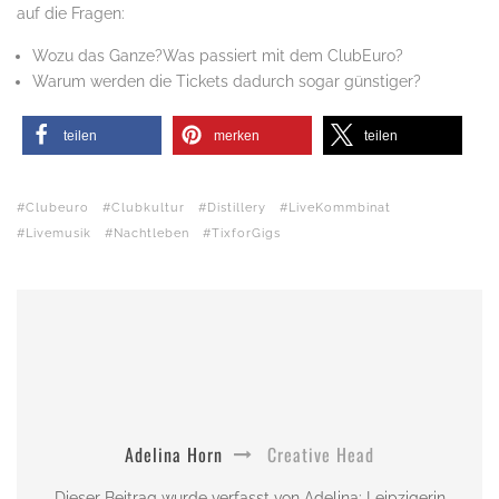
auf die Fragen:
Wozu das Ganze?Was passiert mit dem ClubEuro?
Warum werden die Tickets dadurch sogar günstiger?
teilen
merken
teilen
Clubeuro
Clubkultur
Distillery
LiveKommbinat
Livemusik
Nachtleben
TixforGigs
Adelina Horn
Creative Head
Dieser Beitrag wurde verfasst von Adelina: Leipzigerin