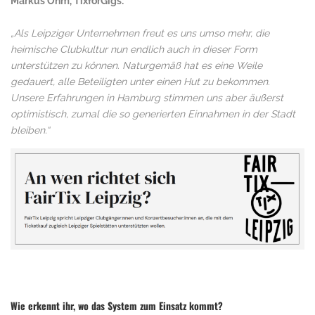
Markus Ohm, TixforGigs:
„Als Leipziger Unternehmen freut es uns umso mehr, die
heimische Clubkultur nun endlich auch in dieser Form
unterstützen zu können. Naturgemäß hat es eine Weile
gedauert, alle Beteiligten unter einen Hut zu bekommen.
Unsere Erfahrungen in Hamburg stimmen uns aber äußerst
optimistisch, zumal die so generierten Einnahmen in der Stadt
bleiben.“
Wie erkennt ihr, wo das System zum Einsatz kommt?