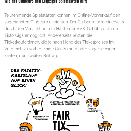
Wie der Clubeuro den Leipziger Spielstätten hilft
Teilnehmende Spielstätten können im Online-Vorverkauf den
sogenannten Clubeuro einrichten: Der Clubeuro wird einerseits
durch den Verzicht auf die Hälfte der VVK-Gebühren durch
TixforGigs ermöglicht. Andererseits leisten die
Ticketkäufer:innen, die je nach Höhe des Ticketpreises im
Vergleich zu vorher einige Cents mehr oder sogar weniger
zahlen, den zweiten Beitrag.