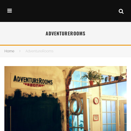
ADVENTUREROOMS
Home
AdventureRooms