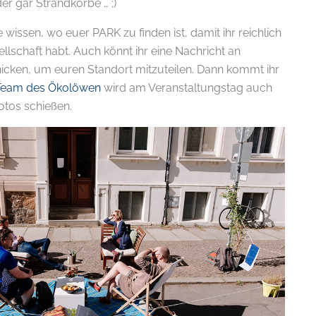
r gar Strandkörbe … ;)
 wissen, wo euer PARK zu finden ist, damit ihr reichlich
lschaft habt. Auch könnt ihr eine Nachricht an
icken, um euren Standort mitzuteilen. Dann kommt ihr
Team des Ökolöwen
wird am Veranstaltungstag auch
otos schießen.