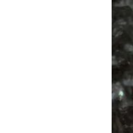
Alle Flohmarkt Leipzig August Termine 2026
Vanlife ab Leipzig | 5 Kurztrips für die Seele
Ancient Trance Festival in Taucha |
06.-09.08.2026
Alle Flohmarkt & Trödelmarkt Termine
Leipzig 2026