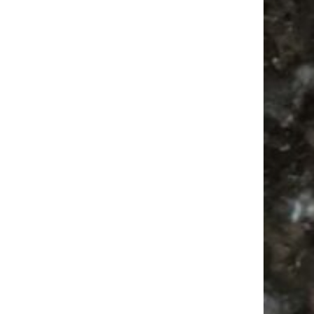
Ancient Trance
Hula Hoop
Flohmarkt Übersicht
Antikmarkt
Flohmarkt
Feiern
Firespace
Feste
Antik
Camping
Flohmarkt Termine
Alle Flohmärkte
Festival
Hooping
Camper
Mail
Subscribing I accept the privacy rules of this site