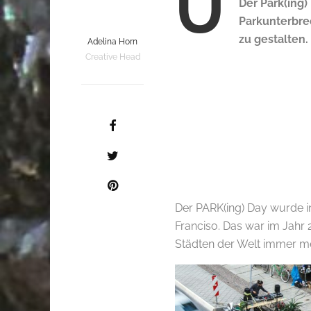
Ü
Der Park(ing) 
Parkunterbre
zu gestalten.
Adelina Horn
Creative Head
Der PARK(ing) Day wurde ini
Franciso. Das war im Jahr 2
Städten der Welt immer m