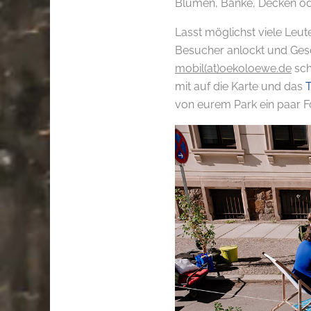
Blumen, Bänke, Decken ode
Lasst möglichst viele Leute
Besucher anlockt und Gesel
mobil(at)oekoloewe.de
sch
mit auf die Karte und das
von eurem Park ein paar F