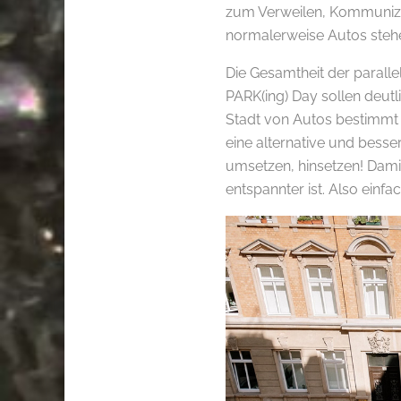
zum Verweilen, Kommunizie
normalerweise Autos steh
Die Gesamtheit der parallel
PARK(ing) Day sollen deutl
Stadt von Autos bestimmt w
eine alternative und besse
umsetzen, hinsetzen! Dami
entspannter ist. Also einfa