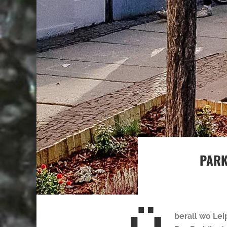
PARK
berall wo Lei