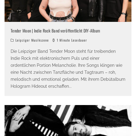
Tender Moon | Indie Rock Band veröffentlicht DIY-Album
Leipziger Musikszene
1 Minute Lesedauer
Die Leipziger Band Tender Moon steht für treibenden
Indie Rock mit elektronischem Puls und einer
ordentlichen Portion Melancholie. Ihre Songs klingen wie
eine Nacht zwischen Tanzfläche und Tagtraum – roh,
melodisch und emotional geladen. Mit ihrem Debütalbum
Hologram Hideout erschaffen
...