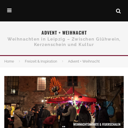
ADVENT + WEIHNACHT
Weihnachten in Leipzig – Zwischen Glühwein,
Kerzenschein und Kultur
Home
Freizeit & Inspiration
Advent + Weihnacht