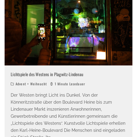
Lichtspiele des Westens in Plagwitz-Lindenau
Advent + Weihnacht
1 Minute Lesedauer
Der Westen bringt Licht ins Dunkel. Von der
Könneritzstraße über den Boulevard Heine bis zum
Lindenauer Markt inszenieren Anwohnerinnen,
Gewerbetreibende und Künstlerinnen gemeinsam die
„Lichtspiele des Westens“. Kunstvolle Lichtspiele erhellen
den Karl-Heine-Boulevard Die Menschen sind eingeladen