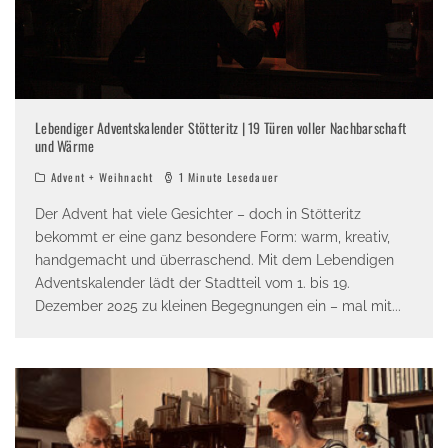
Lebendiger Adventskalender Stötteritz | 19 Türen voller Nachbarschaft
und Wärme
Advent + Weihnacht
1 Minute Lesedauer
Der Advent hat viele Gesichter – doch in Stötteritz
bekommt er eine ganz besondere Form: warm, kreativ,
handgemacht und überraschend. Mit dem Lebendigen
Adventskalender lädt der Stadtteil vom 1. bis 19.
Dezember 2025 zu kleinen Begegnungen ein – mal mit
...