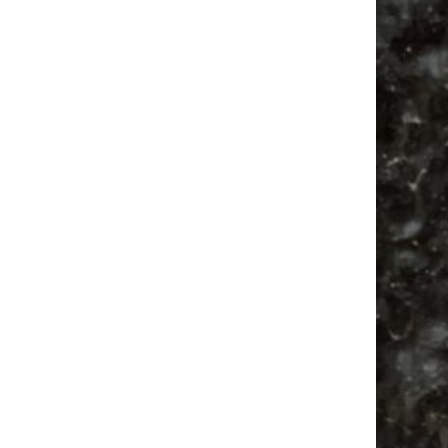
Vanlife ab Leipzig | 5 Kurztrips für die Seele
Ancient Trance Festival in Taucha |
06.-09.08.2026
Alle Flohmarkt & Trödelmarkt Termine
Leipzig 2026
Ladyfashion Flohmarkt Leipzig auf der AGRA
| 09.08.2026
Bülowviertel
Ancient Trance