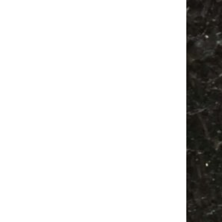
Antik
Babysachen
Camping
Alle Flohmärkte
Camper
Bülowstraße
Antikmarkt
Agra Leipzig
Festival
Feiern
Babyflohmarkt
Feste
Agra
Mail
Subscribing I accept the privacy rules of this site