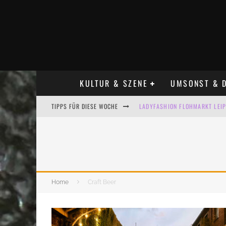
KULTUR & SZENE
UMSONST & D
TIPPS FÜR DIESE WOCHE
LADYFASHION FLOHMARKT LEIPZ
HOSENSCHEISSER FLOHMARKT LE
BÜLOWSTRASSENMUSIKFESTIVAL
ALLE FLOHMARKT LEIPZIG AUG
Home
Craft Beer
KINDERFLOHMÄRKTE IN LEIPZIG
ALLE FLOHMARKT & TRÖDELMAR