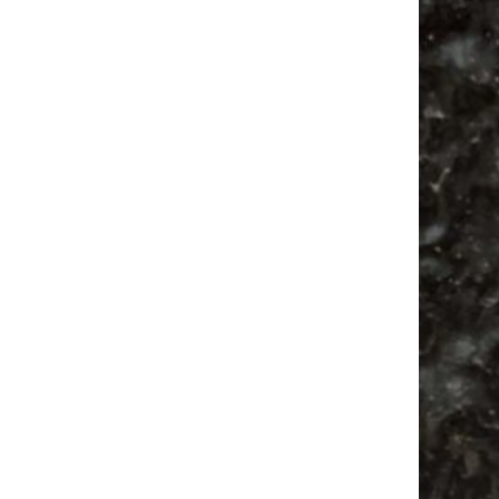
Alle Flohmarkt Leipzig August Termine 2026
Vanlife ab Leipzig | 5 Kurztrips für die Seele
Ancient Trance Festival in Taucha |
06.-09.08.2026
Alle Flohmarkt & Trödelmarkt Termine
Leipzig 2026