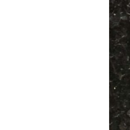
Feste
Antikmarkt
Feiern
Agra
Festival
Agra Leipzig
Camping
Babysachen
Ancient Trance
Bülowstraße
Bülowviertel
Camper
Antik
Alle Flohmärkte
Babyflohmarkt
Mail
Subscribing I accept the privacy rules of this site