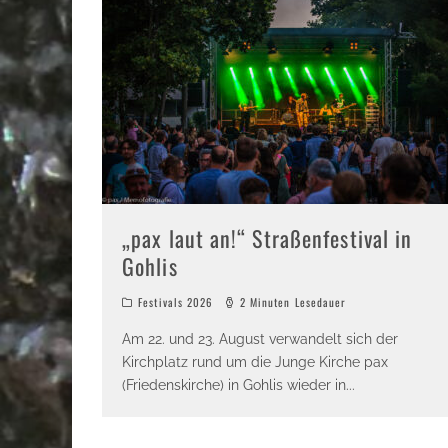
„pax laut an!“ Straßenfestival in
Gohlis
Festivals 2026
2 Minuten Lesedauer
Am 22. und 23. August verwandelt sich der
Kirchplatz rund um die Junge Kirche pax
(Friedenskirche) in Gohlis wieder in
...