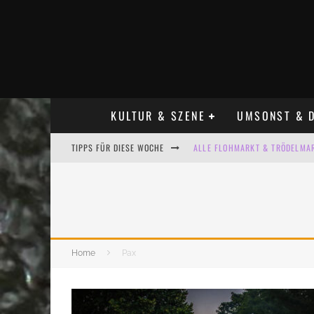
KULTUR & SZENE
UMSONST & D
TIPPS FÜR DIESE WOCHE
ALLE FLOHMARKT & TRÖDELMAR
LADYFASHION FLOHMARKT LEIPZ
HOSENSCHEISSER FLOHMARKT LE
BÜLOWSTRASSENMUSIKFESTIVAL
Home
Pax
KINDERFLOHMÄRKTE IN LEIPZIG
ALLE FLOHMARKT LEIPZIG AUG