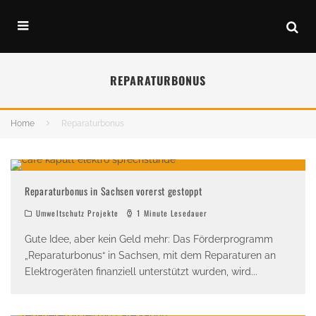
REPARATURBONUS
Home
Reparaturbonus
Reparaturbonus in Sachsen vorerst gestoppt
Umweltschutz Projekte
1 Minute Lesedauer
Gute Idee, aber kein Geld mehr: Das Förderprogramm
„Reparaturbonus“ in Sachsen, mit dem Reparaturen an
Elektrogeräten finanziell unterstützt wurden, wird
...