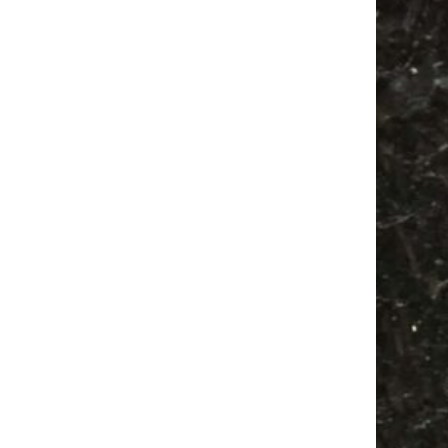
Antik
Alle Flohmärkte
Agra
Festival
Camper
Agra Leipzig
Antikmarkt
Feste
Feiern
Ancient Trance
Camping
Bülowstraße
Babyflohmarkt
Bülowviertel
Babysachen
Mail
Subscribing I accept the privacy rules of this site