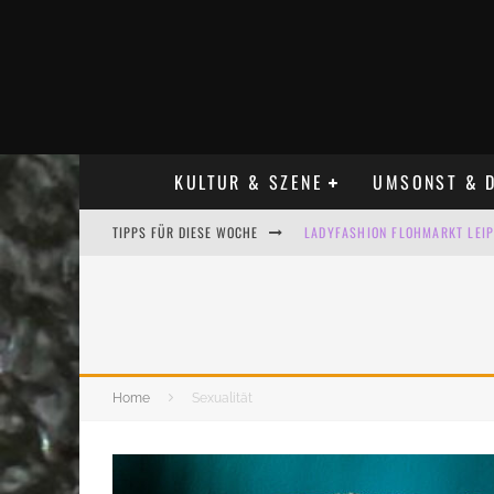
KULTUR & SZENE
UMSONST & D
TIPPS FÜR DIESE WOCHE
LADYFASHION FLOHMARKT LEIPZ
HOSENSCHEISSER FLOHMARKT LE
BÜLOWSTRASSENMUSIKFESTIVAL
ALLE FLOHMARKT LEIPZIG AUG
Home
Sexualität
KINDERFLOHMÄRKTE IN LEIPZIG
ALLE FLOHMARKT & TRÖDELMAR