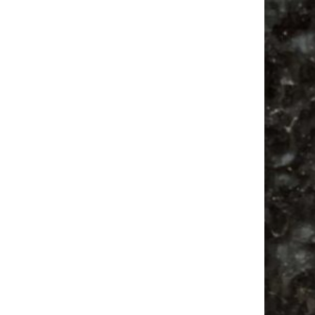
Vanlife ab Leipzig | 5 Kurztrips für die Seele
Ancient Trance Festival in Taucha |
06.-09.08.2026
Alle Flohmarkt & Trödelmarkt Termine
Leipzig 2026
Ladyfashion Flohmarkt Leipzig auf der AGRA
| 09.08.2026