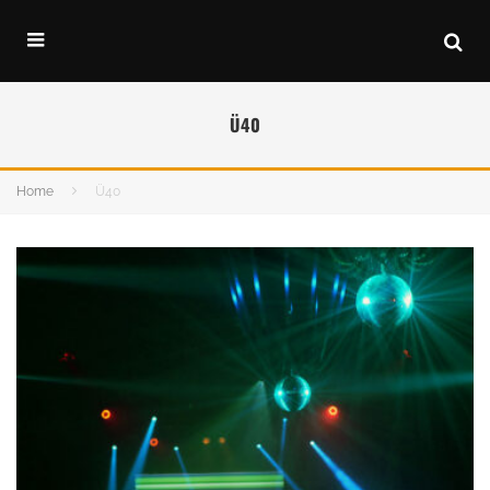
Ü40
Home
Ü40