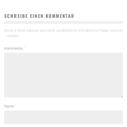
SCHREIBE EINEN KOMMENTAR
Deine E-Mail-Adresse wird nicht veröffentlicht.
Erforderliche Felder sind mit
*
markiert
Kommentar
*
Name
*