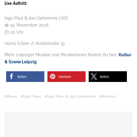
Live-Auftritt:
Ingo Paul & das Geheimnis LIVE
📅 19. November 2026
🕗 20 Uhr
Horns Erben // Arndtstraße 33
Mehr Leipziger Musiker und Musikerinnen findest du hier:
Kultur
& Szene Leipzig
teilen
merken
teilen
Blues
Ingo Paul
Ingo Paul & das Geheimnis
Musiker