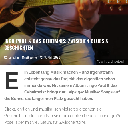
INGO PAUL & DAS GEHEIMNIS: ZWISCHEN BLUES &
GESCHICHTEN
Leipziger Musikszene
3. Mai 2026
Foto: H. J. Lingelbach
E
in Leben lang Musik machen – und irgendwann
entsteht genau das Projekt, das eigentlich schon
immer da war. Mit seinem Album „Ingo Paul & das
Geheimnis“ bringt der Leipziger Musiker Songs auf
die Bühne, die lange ihren Platz gesucht haben.
Direkt, ehrlich und musikalisch vielseitig erzählen sie
Geschichten, die nah dran sind am echten Leben – ohne große
Pose, aber mit viel Gefühl für Zwischentöne.