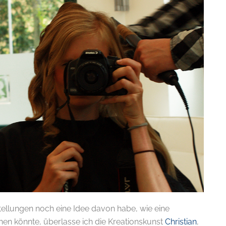
E-
llungen noch eine Idee davon habe, wie eine
en könnte, überlasse ich die Kreationskunst
Christian
,