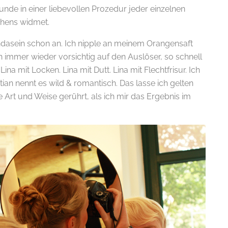
tunde in einer liebevollen Prozedur jeder einzelnen
hens widmet.
ndasein schon an. Ich nipple an meinem Orangensaft
immer wieder vorsichtig auf den Auslöser, so schnell
Lina mit Locken. Lina mit Dutt. Lina mit Flechtfrisur. Ich
tian nennt es wild & romantisch. Das lasse ich gelten
 Art und Weise gerührt, als ich mir das Ergebnis im