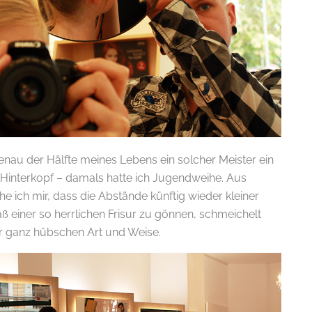
genau der Hälfte meines Lebens ein solcher Meister ein
 Hinterkopf – damals hatte ich Jugendweihe. Aus
 ich mir, dass die Abstände künftig wieder kleiner
 einer so herrlichen Frisur zu gönnen, schmeichelt
er ganz hübschen Art und Weise.