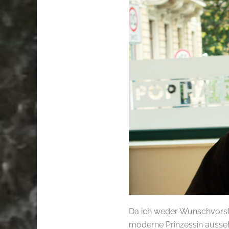
Da ich weder Wunschvorste
moderne Prinzessin ausseh