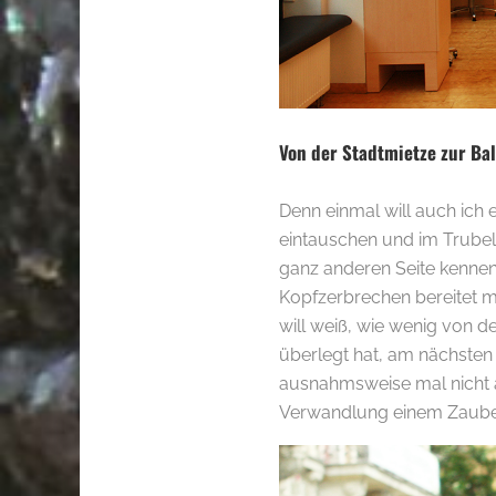
Von der Stadtmietze zur Ba
Denn einmal will auch ich
eintauschen und im Trubel 
ganz anderen Seite kennen
Kopfzerbrechen bereitet mi
will weiß, wie wenig von 
überlegt hat, am nächsten 
ausnahmsweise mal nicht 
Verwandlung einem Zaube