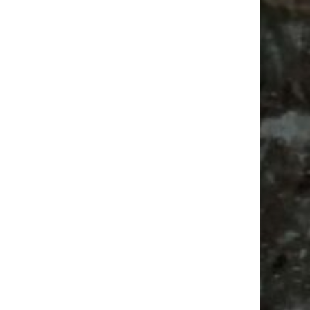
Vanlife ab Leipzig | 5 Kurztrips für die Seele
Ancient Trance Festival in Taucha |
06.-09.08.2026
Alle Flohmarkt & Trödelmarkt Termine
Leipzig 2026
Flohmarkt
Feiern
Babysachen
Festival
Antik
Feste
Camping