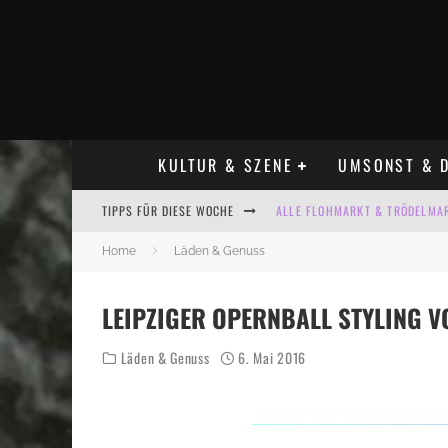
KULTUR & SZENE
UMSONST & D
ALLE FLOHMARKT & TRÖDELMAR
TIPPS FÜR DIESE WOCHE
LADYFASHION FLOHMARKT LEIPZ
Home
Läden & Genuss
HOSENSCHEISSER FLOHMARKT LE
LEIPZIGER OPERNBALL STYLING V
BÜLOWSTRASSENMUSIKFESTIVAL
Läden & Genuss
6. Mai 2016
KINDERFLOHMÄRKTE IN LEIPZIG
ALLE FLOHMARKT LEIPZIG AUG