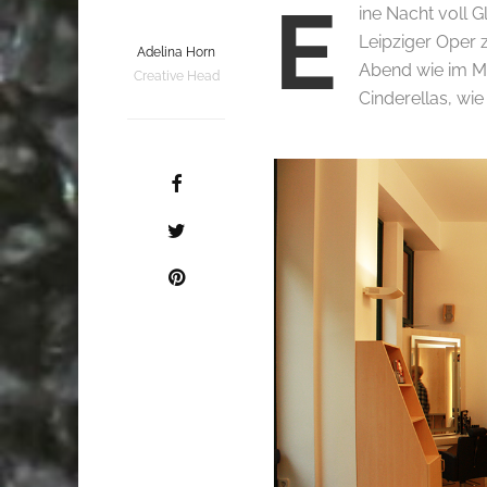
E
ine Nacht voll G
Leipziger Oper 
Adelina Horn
Abend wie im Mä
Creative Head
Cinderellas, wie
.