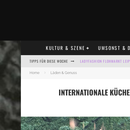
KULTUR & SZENE
UMSONST & D
TIPPS FÜR DIESE WOCHE
LADYFASHION FLOHMARKT LEIPZ
HOSENSCHEISSER FLOHMARKT LE
Home
Läden & Genuss
BÜLOWSTRASSENMUSIKFESTIVAL
INTERNATIONALE KÜCHE
ALLE FLOHMARKT LEIPZIG AUG
KINDERFLOHMÄRKTE IN LEIPZIG
ALLE FLOHMARKT & TRÖDELMAR