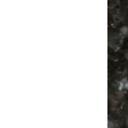
Ladyfashion Flohmarkt Leipzig auf der AGRA
| 09.08.2026
Alle Flohmärkte
Babysachen
Agra
Babyflohmarkt
Camper
Agra Leipzig
Antikmarkt
Feiern
Bülowstraße
Festival
Antik
Feste
Camping
Bülowviertel
Ancient Trance
Mail