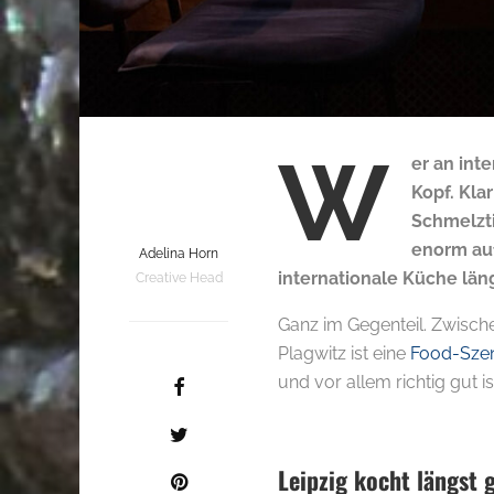
W
er an int
Kopf. Klar
Schmelzti
enorm auf
Adelina Horn
internationale Küche län
Creative Head
Ganz im Gegenteil. Zwisch
Plagwitz ist eine
Food-Sze
und vor allem richtig gut is
Leipzig kocht längst g