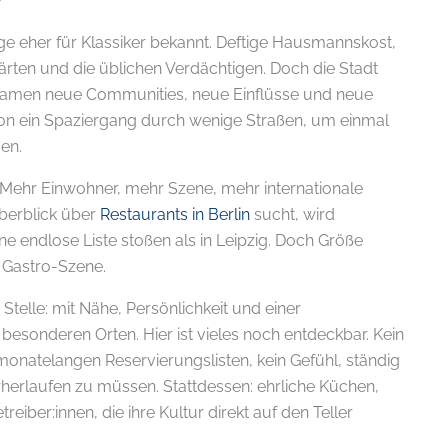
nge eher für Klassiker bekannt. Deftige Hausmannskost,
ärten und die üblichen Verdächtigen. Doch die Stadt
hr kamen neue Communities, neue Einflüsse und neue
chon ein Spaziergang durch wenige Straßen, um einmal
en.
er. Mehr Einwohner, mehr Szene, mehr internationale
berblick über
Restaurants in Berlin
sucht, wird
ine endlose Liste stoßen als in Leipzig. Doch Größe
e Gastro-Szene.
Stelle: mit Nähe, Persönlichkeit und einer
esonderen Orten. Hier ist vieles noch entdeckbar. Kein
monatelangen Reservierungslisten, kein Gefühl, ständig
herlaufen zu müssen. Stattdessen: ehrliche Küchen,
reiber:innen, die ihre Kultur direkt auf den Teller