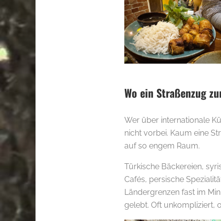
Wo ein Straßenzug zur
Wer über internationale K
nicht vorbei. Kaum eine Str
auf so engem Raum.
Türkische Bäckereien, syr
Cafés, persische Spezialit
Ländergrenzen fast im Minu
gelebt. Oft unkompliziert, 