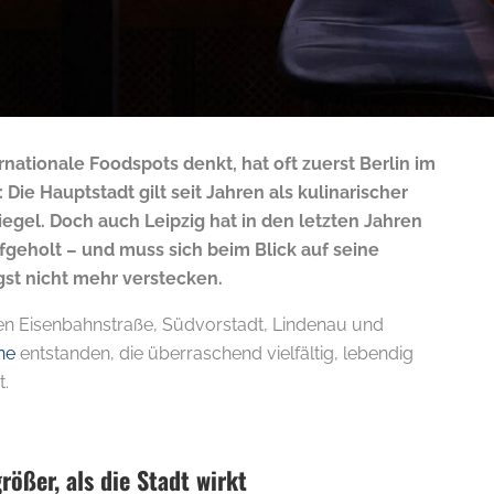
ernationale Foodspots denkt, hat oft zuerst Berlin im
: Die Hauptstadt gilt seit Jahren als kulinarischer
egel. Doch auch Leipzig hat in den letzten Jahren
geholt – und muss sich beim Blick auf seine
gst nicht mehr verstecken.
en Eisenbahnstraße, Südvorstadt, Lindenau und
ne
entstanden, die überraschend vielfältig, lebendig
t.
rößer, als die Stadt wirkt