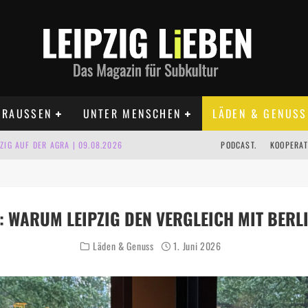
RAUSSEN
UNTER MENSCHEN
LÄDEN & GENUSS
IG AUF DER AGRA | 09.08.2026
PODCAST.
KOOPERAT
IPZIG | 09.08.2026
 | 22.08.2026
: WARUM LEIPZIG DEN VERGLEICH MIT BERL
UST TERMINE 2026
Läden & Genuss
1. Juni 2026
 | ALLE TERMINE 2026
KT TERMINE LEIPZIG 2026