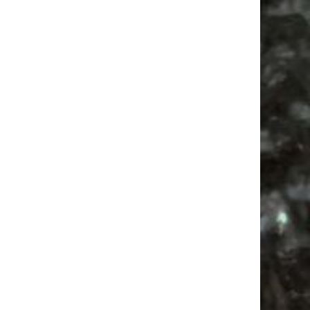
Vanlife ab Leipzig | 5 Kurztrips für die Seele
Ancient Trance Festival in Taucha |
06.-09.08.2026
Alle Flohmarkt & Trödelmarkt Termine
Leipzig 2026