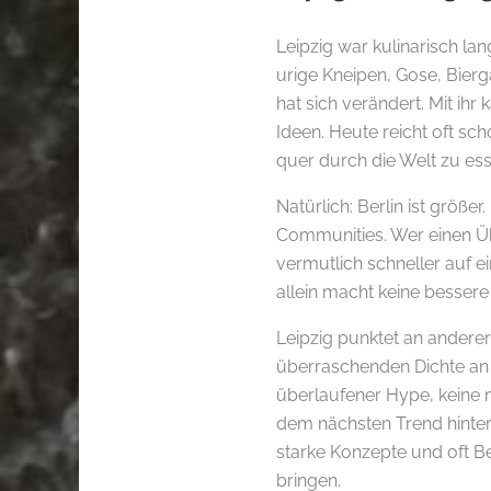
Leipzig war kulinarisch la
urige Kneipen, Gose, Bierg
hat sich verändert. Mit i
Ideen. Heute reicht oft s
quer durch die Welt zu ess
Natürlich: Berlin ist größ
Communities. Wer einen Ü
vermutlich schneller auf e
allein macht keine besser
Leipzig punktet an anderer 
überraschenden Dichte an b
überlaufener Hype, keine 
dem nächsten Trend hinter
starke Konzepte und oft Bet
bringen.