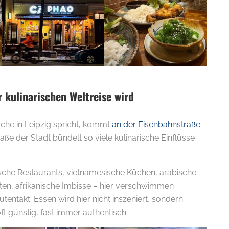
 kulinarischen Weltreise wird
üche in Leipzig spricht, kommt
an der Eisenbahnstraße
aße der Stadt bündelt so viele kulinarische Einflüsse
ische Restaurants, vietnamesische Küchen, arabische
äten, afrikanische Imbisse – hier verschwimmen
tentakt. Essen wird hier nicht inszeniert, sondern
oft günstig, fast immer authentisch.