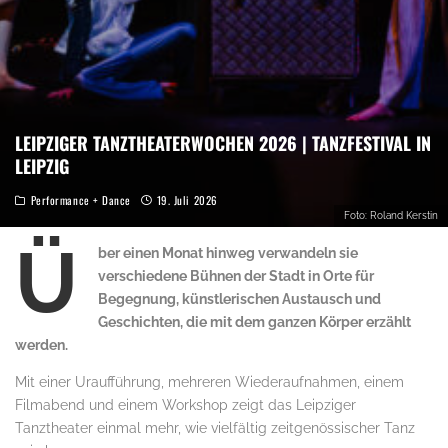
LEIPZIGER TANZTHEATERWOCHEN 2026 | TANZFESTIVAL IN
LEIPZIG
Performance + Dance
19. Juli 2026
Foto: Roland Kerstin
Ü
ber einen Monat hinweg verwandeln sie
verschiedene Bühnen der Stadt in Orte für
Begegnung, künstlerischen Austausch und
Geschichten, die mit dem ganzen Körper erzählt
werden.
Mit einer Uraufführung, mehreren Wiederaufnahmen, einem
Filmabend und einem Workshop zeigt das Leipziger
Tanztheater einmal mehr, wie vielfältig zeitgenössischer Tanz