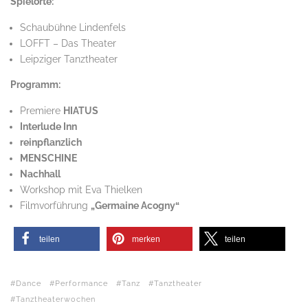
Spielorte:
Schaubühne Lindenfels
LOFFT – Das Theater
Leipziger Tanztheater
Programm:
Premiere
HIATUS
Interlude Inn
reinpflanzlich
MENSCHINE
Nachhall
Workshop mit Eva Thielken
Filmvorführung
„Germaine Acogny“
teilen
merken
teilen
Dance
Performance
Tanz
Tanztheater
Tanztheaterwochen