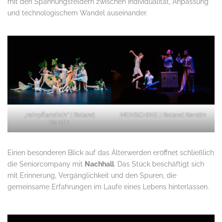
mit den Spannungsfeldern zwischen Individualität, Anpassung
und technologischem Wandel auseinander.
„reinpflanzlich“ | Roland
MENSCHINE | Roland Kerstin
Kerstin
Einen besonderen Blick auf das Älterwerden eröffnet schließlich
die Seniorcompany mit
Nachhall
. Das Stück beschäftigt sich
mit Erinnerung, Vergänglichkeit und den Spuren, die
gemeinsame Erfahrungen im Laufe eines Lebens hinterlassen.