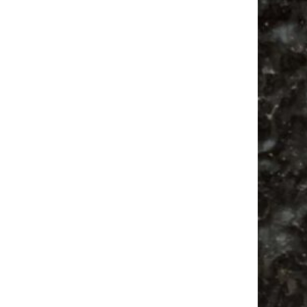
Alle Flohmarkt Leipzig August Termine 2026
Vanlife ab Leipzig | 5 Kurztrips für die Seele
Ancient Trance Festival in Taucha |
06.-09.08.2026
Alle Flohmarkt & Trödelmarkt Termine
Leipzig 2026