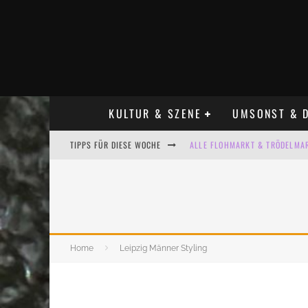
KULTUR & SZENE
UMSONST & D
TIPPS FÜR DIESE WOCHE
ALLE FLOHMARKT & TRÖDELMAR
LADYFASHION FLOHMARKT LEIPZ
HOSENSCHEISSER FLOHMARKT LE
BÜLOWSTRASSENMUSIKFESTIVAL
Home
Leipzig Männer Styling
KINDERFLOHMÄRKTE IN LEIPZIG
ALLE FLOHMARKT LEIPZIG AUG