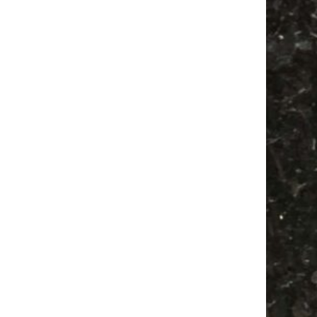
Feste
Alle Flohmärkte
Agra Leipzig
Festival
Camper
Babyflohmarkt
Antikmarkt
Feiern
Ancient Trance
Bülowstraße
Babysachen
Agra
Antik
Camping
Bülowviertel
Mail
Subscribing I accept the privacy rules of this site