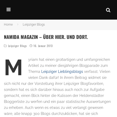
Home
Leipziger Blogs
NAMIDA MAGAZIN – ÜBER HIER. UND DORT.
Leipziger Blogs
16. Januar 2013
M
yriam hat einen großartigen und umfangreichen
Artikel zu meiner diesjährigen Blogparade zum
Thema
Leipziger Lieblingsblogs
verfasst. Vielen
vielen Dank dafür! In ihrem Beitrag widmet sie
sich nicht nur der Vorstellung ihrer Leipziger Blogfavoriten,
sondern hat es sich darüber hinaus auch noch zur Aufgabe
gemacht, einen Blick hinter die Kulissen der Heldenstädter
Bloggerliste zu werfen und ein paar statistische Auswertungen
zu erheben. Auch wenn es etwas zu viel verlangt gewesen
wäre, alle knapp 300 Blogs durchzuklicken, hat sie sich