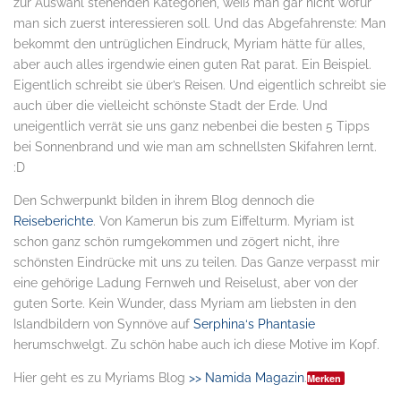
zur Auswahl stehenden Kategorien, weiß man gar nicht wofür
man sich zuerst interessieren soll. Und das Abgefahrenste: Man
bekommt den untrüglichen Eindruck, Myriam hätte für alles,
aber auch alles irgendwie einen guten Rat parat. Ein Beispiel.
Eigentlich schreibt sie über’s Reisen. Und eigentlich schreibt sie
auch über die vielleicht schönste Stadt der Erde. Und
uneigentlich verrät sie uns ganz nebenbei die besten 5 Tipps
bei Sonnenbrand und wie man am schnellsten Skifahren lernt.
:D
Den Schwerpunkt bilden in ihrem Blog dennoch die
Reiseberichte
. Von Kamerun bis zum Eiffelturm. Myriam ist
schon ganz schön rumgekommen und zögert nicht, ihre
schönsten Eindrücke mit uns zu teilen. Das Ganze verpasst mir
eine gehörige Ladung Fernweh und Reiselust, aber von der
guten Sorte. Kein Wunder, dass Myriam am liebsten in den
Islandbildern von Synnöve auf
Serphina‘s Phantasie
herumschwelgt. Zu schön habe auch ich diese Motive im Kopf.
Hier geht es zu Myriams Blog
>> Namida Magazin
.
Merken