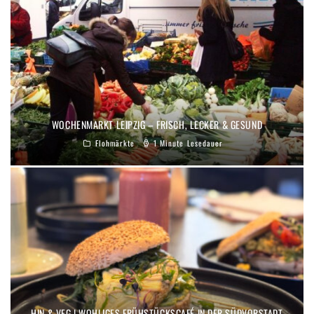
WOCHENMARKT LEIPZIG – FRISCH, LECKER & GESUND
Flohmärkte
1 Minute Lesedauer
HIN & VEG | WOHLIGES FRÜHSTÜCKSCAFÉ IN DER SÜDVORSTADT