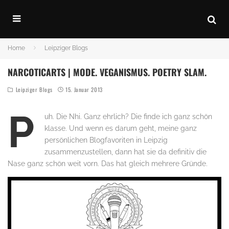
Home
Leipziger Blogs
NARCOTICARTS | MODE. VEGANISMUS. POETRY SLAM.
Leipziger Blogs
15. Januar 2013
P
uh. Die Nhi. Ganz ehrlich? Die finde ich ganz schön
klasse. Und wenn es darum geht, meine ganz
persönlichen Blogfavoriten in Leipzig
zusammenzustellen, dann hat sie da definitiv die
Nase ganz schön weit vorn. Das hat gleich mehrere Gründe.