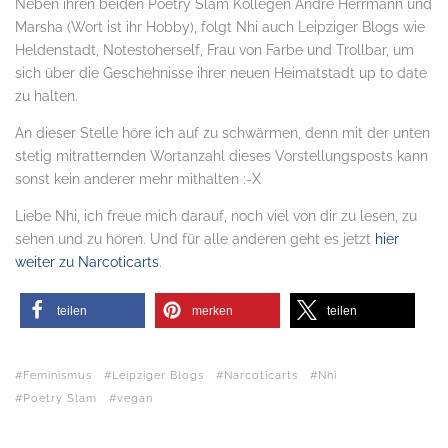
Neben ihren beiden Poetry Slam Kollegen André Herrmann und
Marsha (Wort ist ihr Hobby), folgt Nhi auch Leipziger Blogs wie
Heldenstadt, Notestoherself, Frau von Farbe und Trollbar, um
sich über die Geschehnisse ihrer neuen Heimatstadt up to date
zu halten.
An dieser Stelle höre ich auf zu schwärmen, denn mit der unten
stetig mitratternden Wortanzahl dieses Vorstellungsposts kann
sonst kein anderer mehr mithalten :-X
Liebe Nhi, ich freue mich darauf, noch viel von dir zu lesen, zu
sehen und zu hören. Und für alle anderen geht es jetzt
hier
weiter zu Narcoticarts
.
teilen
merken
teilen
Feminismus
Leipziger Blogs
Narcoticarts
Nhi
Poetry Slam
vegan