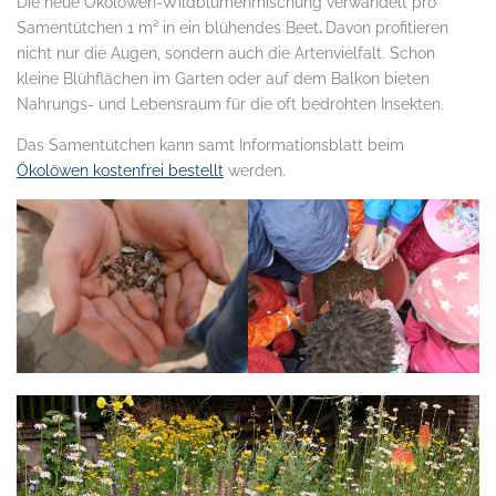
Die neue Ökolöwen-Wildblumenmischung verwandelt pro
Samentütchen 1 m² in ein blühendes Beet
.
Davon profitieren
nicht nur die Augen, sondern auch die Artenvielfalt. Schon
kleine Blühflächen im Garten oder auf dem Balkon bieten
Nahrungs- und Lebensraum für die oft bedrohten Insekten.
Das Samentütchen kann samt Informationsblatt beim
Ökolöwen kostenfrei bestellt
werden.