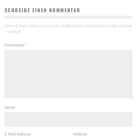
SCHREIBE EINEN KOMMENTAR
Deine E-Mail-Adresse wird nicht veröffentlicht.
Erforderliche Felder sind mit
*
markiert
Kommentar
*
Name
*
E-Mail-Adresse
*
Website