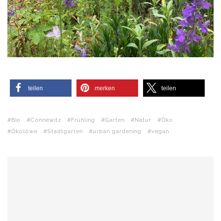
teilen
merken
teilen
Bio
Connewitz
Frühling
Garten
Natur
Öko
Ökolöwe
Stadtgarten
urban gardening
vegan