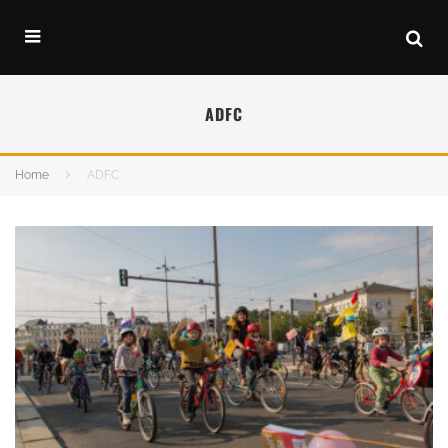
ADFC
Home
ADFC