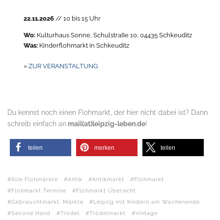
22.11.2026
// 10 bis 15 Uhr
Wo:
Kulturhaus Sonne, Schulstraße 10, 04435 Schkeuditz
Was:
Kinderflohmarkt in Schkeuditz
»
ZUR VERANSTALTUNG
Du kennst noch einen Flohmarkt, der hier nicht dabei ist? Dann
schreib einfach an
mail(at)leipzig-leben.de
!
teilen
merken
teilen
Alle Flohmärkte
Antik
Antikmarkt
Flohmarkt
Flohmarkt Termine
Flohmarkt Übersicht
Gebrauchtmarkt. Märkte
Leipzig mit Kindern am Wochenende
Second Hand
Trödel
Trödelmarkt
Vintage