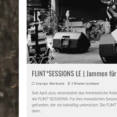
FLINT*SESSIONS LE | Jammen für 
Leipziger Musikszene
2 Minuten Lesedauer
Seit April 2021 veranstaltet das feministische Koll
die FLINT*SESSIONS. Für ihre monatlichen Sessio
gefunden, der sie tatkräftig unterstützt. Die F
dem
...