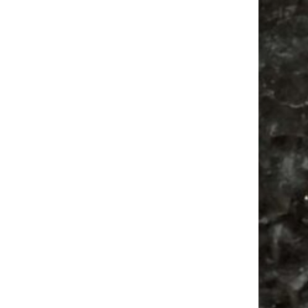
Alle Flohmarkt Leipzig August Termine 2026
Vanlife ab Leipzig | 5 Kurztrips für die Seele
Ancient Trance Festival in Taucha |
06.-09.08.2026
Alle Flohmarkt & Trödelmarkt Termine
Leipzig 2026
Agra
Camper
Ancient Trance