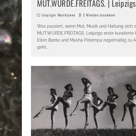
MUT.WÜRDE.FREITAGS. | Leipzigs
Leipziger Musikszene
2 Minuten Lesedauer
Was passiert, wenn Mut, Musik und Haltung sich
MUT.WÜRDE.FREITAGS. Leipzigs erste kuratierte 
Ellen Bonte und Masha Potempa regelmäßig zu Abe
geht
...