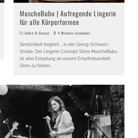
MuscheBubu | Aufregende Lingerie
für alle Körperformen
Läden & Genuss
4 Minuten Lesedauer
Sinnlichkeit beginnt … in der Georg-Schwarz-
Straße. Der Lingerie Concept Store MuscheBubu
ist eine Einladung an unsere Empfindsamkeit.
Denn zu fühlen
...