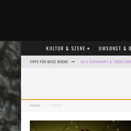
KULTUR & SZENE
UMSONST & D
TIPPS FÜR DIESE WOCHE
ALLE FLOHMARKT & TRÖDELMAR
LADYFASHION FLOHMARKT LEIPZ
HOSENSCHEISSER FLOHMARKT LE
BÜLOWSTRASSENMUSIKFESTIVAL
Home
FLINTA
KINDERFLOHMÄRKTE IN LEIPZIG
ALLE FLOHMARKT LEIPZIG AUG