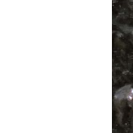
Flohmarkt
Flohmarkt Termine
Festival
Antikmarkt
Camping
Feste
Alle Flohmärkte
Agra Leipzig
Firespace
Flohmarkt Termine 2026
Antik
Feiern
Mail
Subscribing I accept the privacy rules of this site