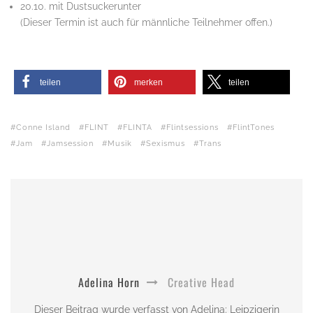
20.10. mit Dustsuckerunter
(Dieser Termin ist auch für männliche Teilnehmer offen.)
teilen
merken
teilen
Conne Island
FLINT
FLINTA
Flintsessions
FlintTones
Jam
Jamsession
Musik
Sexismus
Trans
Adelina Horn
Creative Head
Dieser Beitrag wurde verfasst von Adelina: Leipzigerin