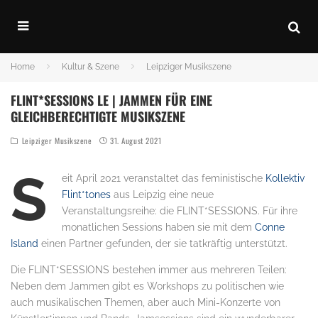
Home
Kultur & Szene
Leipziger Musikszene
FLINT*SESSIONS LE | JAMMEN FÜR EINE
GLEICHBERECHTIGTE MUSIKSZENE
Leipziger Musikszene
31. August 2021
S
eit April 2021 veranstaltet das feministische
Kollektiv
Flint*tones
aus Leipzig eine neue
Veranstaltungsreihe: die FLINT*SESSIONS. Für ihre
monatlichen Sessions haben sie mit dem
Conne
Island
einen Partner gefunden, der sie tatkräftig unterstützt.
Die FLINT*SESSIONS bestehen immer aus mehreren Teilen:
Neben dem Jammen gibt es Workshops zu politischen wie
auch musikalischen Themen, aber auch Mini-Konzerte von