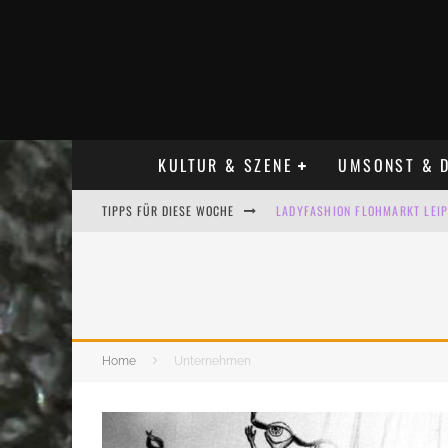
KULTUR & SZENE
UMSONST & D
TIPPS FÜR DIESE WOCHE
LADYFASHION FLOHMARKT LEIPZ
HOSENSCHEISSER FLOHMARKT LE
BÜLOWSTRASSENMUSIKFESTIVAL
ALLE FLOHMARKT LEIPZIG AUG
Home
Unternehmen
KINDERFLOHMÄRKTE IN LEIPZIG
ALLE FLOHMARKT & TRÖDELMAR