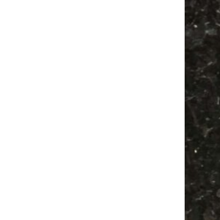
Feiern
Bülowstraße
Babyflohmarkt
Festival
Babysachen
Camping
Alle Flohmärkte
Agra
Ancient Trance
Feste
Antik
Agra Leipzig
Camper
Antikmarkt
Bülowviertel
Mail
Subscribing I accept the privacy rules of this site