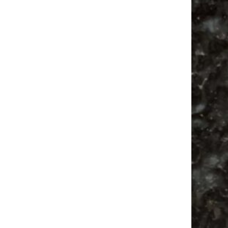
Vanlife ab Leipzig | 5 Kurztrips für die Seele
Ancient Trance Festival in Taucha |
06.-09.08.2026
Alle Flohmarkt & Trödelmarkt Termine
Leipzig 2026
Ladyfashion Flohmarkt Leipzig auf der AGRA
| 09.08.2026