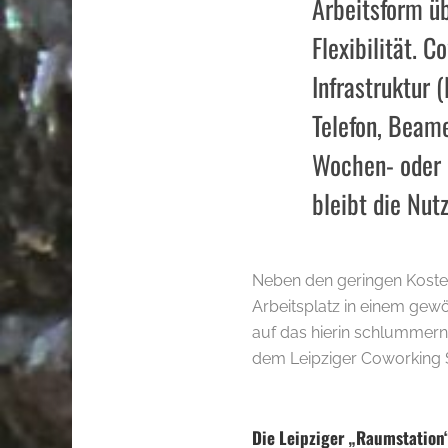
Arbeitsform ü
Flexibilität. C
Infrastruktur 
Telefon, Beam
Wochen- oder 
bleibt die Nut
Neben den geringen Kosten,
Arbeitsplatz in einem gew
auf das hierin schlummern
dem Leipziger Coworking 
.
Die Leipziger „Raumstation