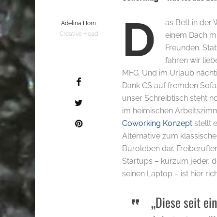
D
as Bett in der
Adelina Horn
Creative Head
einem Dach mi
Freunden. Sta
fahren wir lieb
MFG. Und im Urlaub nächt
Dank CS auf fremden Sofa
unser Schreibtisch steht n
im heimischen Arbeitszim
Coworking Konzept
stellt 
Alternative zum klassisch
Büroleben dar. Freiberufler
Startups – kurzum jeder, 
seinen Laptop – ist hier rich
„Diese seit e