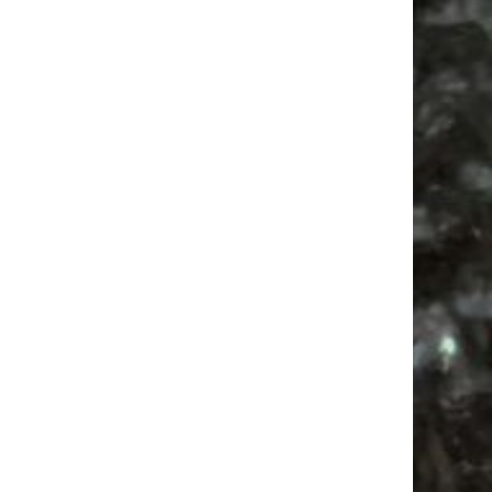
Antikmarkt
Camping
Feste
Alle Flohmärkte
Bülowviertel
Antik
Agra
Camper
Mail
Subscribing I accept the privacy rules of this site