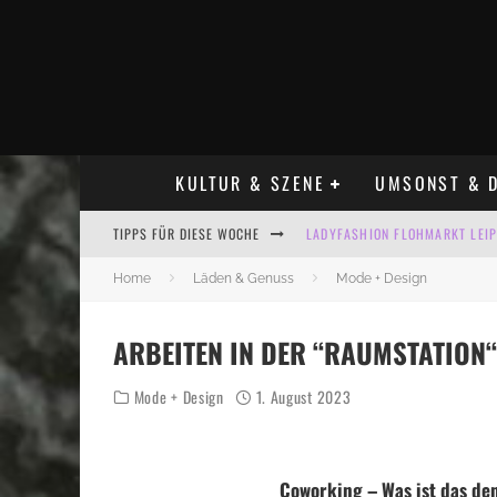
KULTUR & SZENE
UMSONST & D
TIPPS FÜR DIESE WOCHE
LADYFASHION FLOHMARKT LEIPZ
HOSENSCHEISSER FLOHMARKT LE
Home
Läden & Genuss
Mode + Design
BÜLOWSTRASSENMUSIKFESTIVAL
ARBEITEN IN DER “RAUMSTATION“
ALLE FLOHMARKT LEIPZIG AUG
Mode + Design
1. August 2023
KINDERFLOHMÄRKTE IN LEIPZIG
ALLE FLOHMARKT & TRÖDELMAR
Coworking – Was ist das de