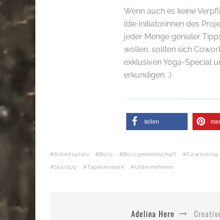
Wenn auch es keine Verpfl
(die Initiatorinnen des Pr
jeder Menge genialer Tipp
wollen, sollten sich Cowo
exklusiven Yoga-Special 
erkundigen. ;)
teilen
me
Arbeitsplatz
Büro
Bürogemeinschaft
Coworking
StartUp
Tapetenwerk
Unternehmen
Adelina Horn
Creativ