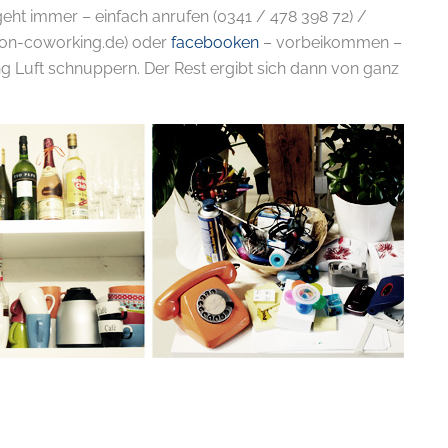
eht immer – einfach anrufen (0341 / 478 398 72) /
ion-coworking.de) oder
facebooken
– vorbeikommen –
g Luft schnuppern. Der Rest ergibt sich dann von ganz