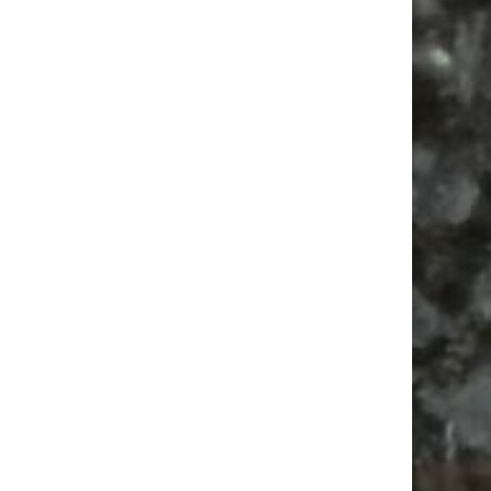
Vanlife ab Leipzig | 5 Kurztrips für die Seele