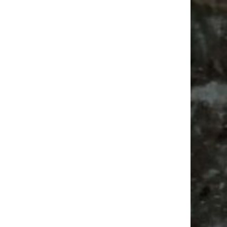
Ancient Trance Festival in Taucha |
06.-09.08.2026
Alle Flohmarkt & Trödelmarkt Termine
Leipzig 2026
Ladyfashion Flohmarkt Leipzig auf der AGRA
| 09.08.2026
Ancient Trance
Babysachen
Festival
Feiern
Bülowstraße
Agra Leipzig
Babyflohmarkt