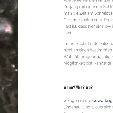
Wiederkehrenden Nutzern 
Zugang mit eigenem Schlü
man die Zeit am Schreibti
Gleichgesinnten neue Proje
Fakt ist, dass hier ein Flo
kann.
Immer mehr Leute entschei
nicht an einen bestimmten 
Wohlfühlumgebung tätig z
Möglichkeit bist, kannst du
.
Wann? Wie? Wo?
Gelegen ist der
Coworking
Lindenau. Und wie es sich f