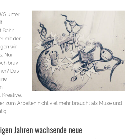
 WG unter
t
tt Bahn
er mit der
igen wir
s. Nur
och brav
mer? Das
eine
en
, Kreative,
der zum Arbeiten nicht viel mehr braucht als Muse und
tig.
inigen Jahren wachsende neue