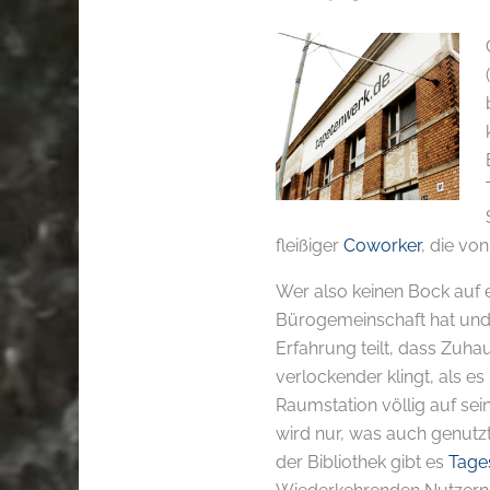
fleißiger
Coworker
, die vo
Wer also keinen Bock auf 
Bürogemeinschaft hat un
Erfahrung teilt, dass Zuha
verlockender klingt, als es
Raumstation völlig auf sei
wird nur, was auch genutzt 
der Bibliothek gibt es
Tage