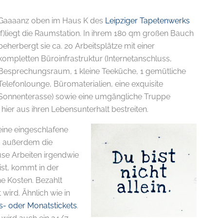
Gaaaanz oben im Haus K des
Leipziger Tapetenwerks
(f)liegt die Raumstation. In ihrem 180 qm großen Bauch
beherbergt sie ca. 20 Arbeitsplätze mit einer
kompletten Büroinfrastruktur (Internetanschluss,
Besprechungsraum, 1 kleine Teeküche, 1 gemütliche
Telefonlounge, Büromaterialien, eine exquisite
Sonnenterasse) sowie eine umgängliche Truppe
E-
n hier aus ihren Lebensunterhalt bestreiten.
eine eingeschlafene
d außerdem die
use Arbeiten irgendwie
 ist, kommt in der
ne Kosten. Bezahlt
wird. Ähnlich wie in
s- oder Monatstickets
.