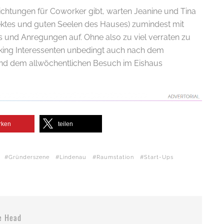
ichtungen für Coworker gibt, warten Jeanine und Tina
ojektes und guten Seelen des Hauses) zumindest mit
s und Anregungen auf. Ohne also zu viel verraten zu
rking Interessenten unbedingt auch nach dem
und dem allwöchentlichen Besuch im Eishaus
rken
teilen
Gründerszene
Lindenau
Raumstation
Start-Ups
e Head