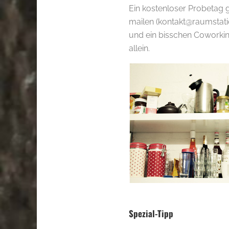
Ein kostenloser Probetag g
mailen (kontakt@raumstat
und ein bisschen Coworkin
allein.
.
Spezial-Tipp