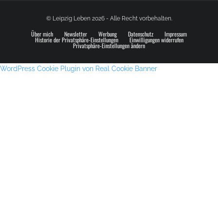
© Leipzig Leben 2026 - Alle Recht vorbehalten.
Über mich
Newsletter
Werbung
Datenschutz
Impressum
Historie der Privatsphäre-Einstellungen
Einwilligungen widerrufen
Privatsphäre-Einstellungen ändern
WordPress Cookie Plugin von Real Cookie Banner