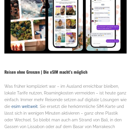
Reisen ohne Grenzen | Die eSIM macht’s möglich
Was früher kompliziert war – im Ausland erreichbar bleiben,
lokale Tarife nutzen, Roamingkosten vermeiden – ist heute ganz
einfach. Immer mehr Reisende setzen auf digitale Lösungen wie
die
esim weltweit
. Sie ersetzt die herkömmliche SIM-Karte und
lässt sich in wenigen Minuten aktivieren – ganz ohne Plastik
oder Wechsel. So bleibt man auch am Strand von Bali, in den
Gassen von Lissabon oder auf dem Basar von Marrakesch