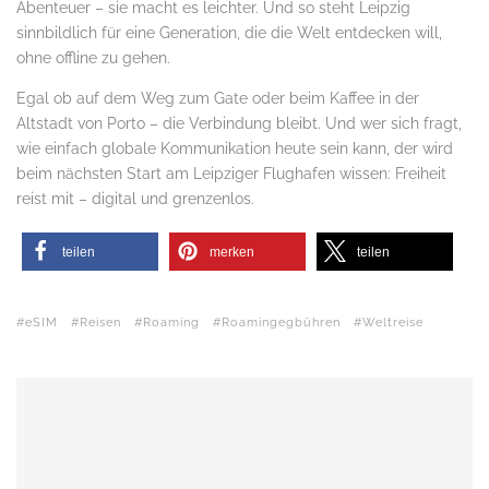
Abenteuer – sie macht es leichter. Und so steht Leipzig
sinnbildlich für eine Generation, die die Welt entdecken will,
ohne offline zu gehen.
Egal ob auf dem Weg zum Gate oder beim Kaffee in der
Altstadt von Porto – die Verbindung bleibt. Und wer sich fragt,
wie einfach globale Kommunikation heute sein kann, der wird
beim nächsten Start am Leipziger Flughafen wissen: Freiheit
reist mit – digital und grenzenlos.
teilen
merken
teilen
eSIM
Reisen
Roaming
Roamingegbühren
Weltreise