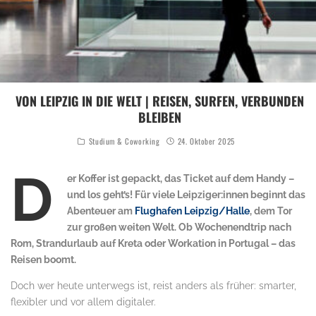
VON LEIPZIG IN DIE WELT | REISEN, SURFEN, VERBUNDEN
BLEIBEN
Studium & Coworking
24. Oktober 2025
Image by Jörg Möller from Pixabay
D
er Koffer ist gepackt, das Ticket auf dem Handy –
und los geht’s! Für viele Leipziger:innen beginnt das
Abenteuer am
Flughafen Leipzig/Halle
, dem Tor
zur großen weiten Welt. Ob Wochenendtrip nach
Rom, Strandurlaub auf Kreta oder Workation in Portugal – das
Reisen boomt.
Doch wer heute unterwegs ist, reist anders als früher: smarter,
flexibler und vor allem digitaler.