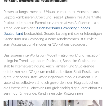
Workation, Weltreisen und Wochenendfluchten
Reisen ist längst mehr als Urlaub. Immer mehr Menschen aus
Leipzig kombinieren Arbeit und Freizeit, planen ihre Aufenthalte
flexibel oder nutzen Fernreisen zum kreativen Auftanken – ein
Trend, den auch der
Bundesverband Coworking Spaces
Deutschland
beobachtet. Gerade Leipzig mit seiner lebendigen
Szene rund um Coworking & neue Arbeitsformen ist für viele
zum Ausgangspunkt moderner Workations geworden.
Das sogenannte Workation-Modell – also „work“ und „vacation“
– liegt im Trend: Laptop im Rucksack, Sonne im Gesicht und
stabile Internetverbindung. Auch Familien und Studierende
entdecken neue Wege, um mobil zu bleiben. Statt Postkarten
gibt’s Videocalls, statt Währungschaos mobile Payment. Für
viele ist es selbstverständlich geworden, den Flug zu buchen,
die Unterkunft zu checken und gleichzeitig digital erreichbar zu
sein – ob für Freunde, Kund:innen oder Kolleg:innen.