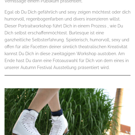
Vernissage einem Publikum präsentiert.
Egal ob Du Dich gefährlich und sexy zeigen möchtest oder dich
humorvoll, regenbogenfarben und divers insenzieren willst.
Dieser Portraitworkshop führt Dich in einem Prozess , wie Du
Dich selbst erschaffenmöchtest. Burlesque ist eine
ganzheitliche Selbsterfahrung. Spielerisch, humorvoll, sexy und
offen für alle Facetten deiner sinnlich theatralischen Kreativität
kannst Du Dich in diese zweitägigen Workshop austoben. Am
Ende hast Du dann eine Fotoauswahl für Dich von dem eines in
unserer Autumn Festival Ausstellung präsentiert wird.