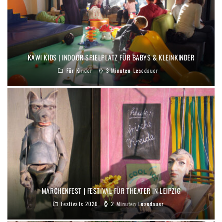
KAWI KIDS | INDOOR SPIELPLATZ FÜR BABYS & KLEINKINDER
Für Kinder
3 Minuten Lesedauer
MÄRCHENFEST | FESTIVAL FÜR THEATER IN LEIPZIG
Festivals 2026
2 Minuten Lesedauer