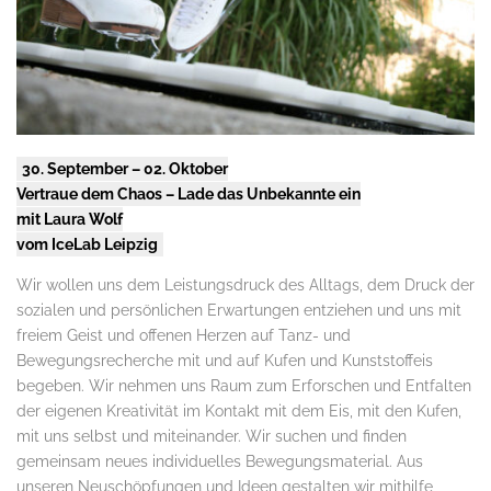
30. September – 02. Oktober
Vertraue dem Chaos – Lade das Unbekannte ein
mit Laura Wolf
vom IceLab Leipzig
Wir wollen uns dem Leistungsdruck des Alltags, dem Druck der
sozialen und persönlichen Erwartungen entziehen und uns mit
freiem Geist und offenen Herzen auf Tanz- und
Bewegungsrecherche mit und auf Kufen und Kunststoffeis
begeben. Wir nehmen uns Raum zum Erforschen und Entfalten
der eigenen Kreativität im Kontakt mit dem Eis, mit den Kufen,
mit uns selbst und miteinander. Wir suchen und finden
gemeinsam neues individuelles Bewegungsmaterial. Aus
unseren Neuschöpfungen und Ideen gestalten wir mithilfe