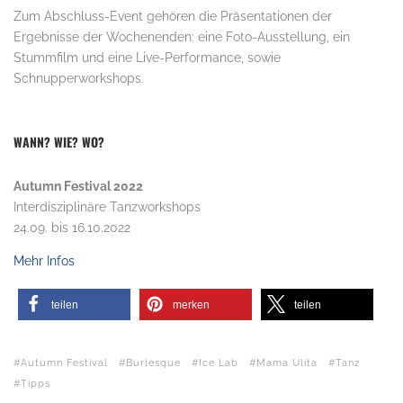
Zum Abschluss-Event gehören die Präsentationen der
Ergebnisse der Wochenenden: eine Foto-Ausstellung, ein
Stummfilm und eine Live-Performance, sowie
Schnupperworkshops.
WANN? WIE? WO?
Autumn Festival 2022
Interdisziplinäre Tanzworkshops
24.09. bis 16.10.2022
Mehr Infos
teilen
merken
teilen
Autumn Festival
Burlesque
Ice Lab
Mama Ulita
Tanz
Tipps