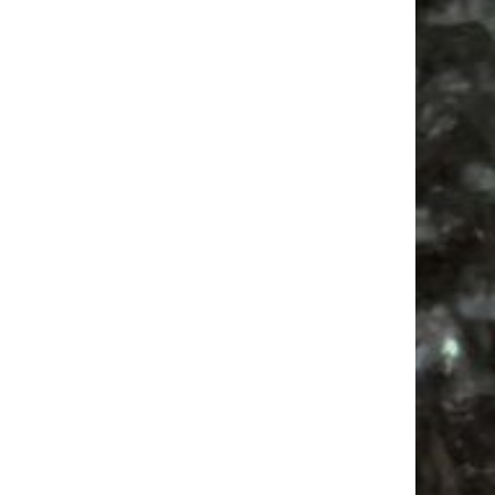
Festival
Camper
Agra Leipzig
Babyflohmarkt
Agra
Camping
Feste
Antikmarkt
Ancient Trance
Feiern
Alle Flohmärkte
Babysachen
Mail
Subscribing I accept the privacy rules of this site