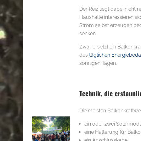
Der Reiz liegt dabei nicht
Haushalte interessieren si
Strom selbst erzeugen bede
senken.
Zwar ersetzt ein Balkonkra
des
täglichen Energiebeda
sonnigen Tagen.
Technik, die erstaunli
Die meisten Balkonkraftwe
ein oder zwei Solarmod
eine Halterung für Bal
ein Anschlusskabel