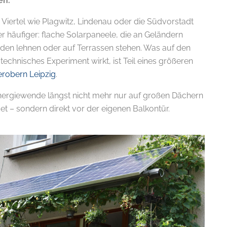
en.
Viertel wie Plagwitz, Lindenau oder die Südvorstadt
er häufiger: flache Solarpaneele, die an Geländern
den lehnen oder auf Terrassen stehen. Was auf den
s technisches Experiment wirkt, ist Teil eines größeren
erobern Leipzig
.
Energiewende längst nicht mehr nur auf großen Dächern
det – sondern direkt vor der eigenen Balkontür.