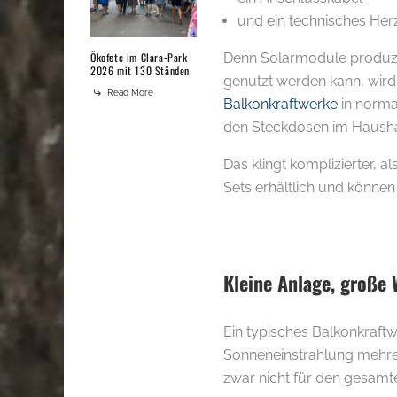
und ein technisches He
Denn Solarmodule produzie
Ökofete im Clara-Park
2026 mit 130 Ständen
genutzt werden kann, wird
Read More
Balkonkraftwerke
in norma
den Steckdosen im Haushalt
Das klingt komplizierter, a
Sets erhältlich und könne
Kleine Anlage, große
Ein typisches Balkonkraft
Sonneneinstrahlung mehrer
zwar nicht für den gesamte