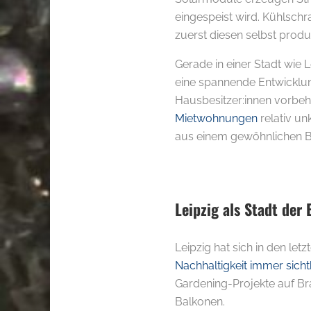
eingespeist wird. Kühlsch
zuerst diesen selbst produ
Gerade in einer Stadt wie L
eine spannende Entwicklu
Hausbesitzer:innen vorbeha
Mietwohnungen
relativ unk
aus einem gewöhnlichen Ba
Leipzig als Stadt der
Leipzig hat sich in den letz
Nachhaltigkeit immer sich
Gardening-Projekte auf Br
Balkonen.