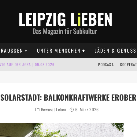
RAUSSEN
UNTER MENSCHEN
LÄDEN & GENUSS
IG AUF DER AGRA | 09.08.2026
PODCAST.
KOOPERAT
IPZIG | 09.08.2026
 | 22.08.2026
D SOLARSTADT: BALKONKRAFTWERKE EROBER
UST TERMINE 2026
Bewusst Leben
6. März 2026
 | ALLE TERMINE 2026
KT TERMINE LEIPZIG 2026