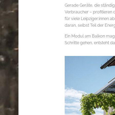
Gerade Geräte, die ständi
Verbraucher – profitieren 
für viele Leipziger:innen 
daran, selbst Teil der Ene
Ein Modul am Balkon mag 
Schritte gehen, entsteht 