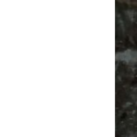
Vanlife ab Leipzig | 5 Kurztrips für die Seele
Ancient Trance Festival in Taucha |
06.-09.08.2026
Alle Flohmarkt & Trödelmarkt Termine
Leipzig 2026
Ladyfashion Flohmarkt Leipzig auf der AGRA
| 09.08.2026
Antik
Bülowstraße
Bülowviertel