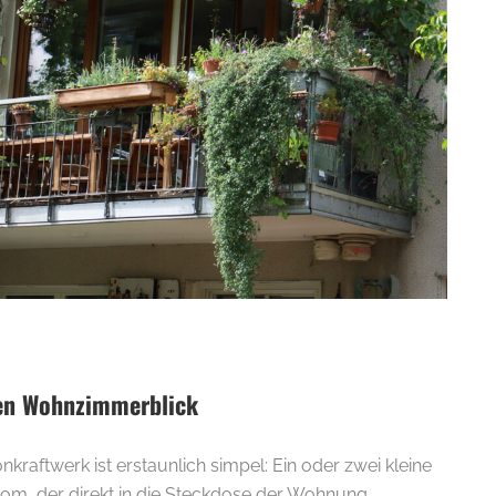
E-
en Wohnzimmerblick
nkraftwerk ist erstaunlich simpel: Ein oder zwei kleine
om, der direkt in die Steckdose der Wohnung