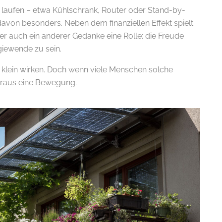
g laufen – etwa Kühlschrank, Router oder Stand-by-
davon besonders. Neben dem finanziellen Effekt spielt
aber auch ein anderer Gedanke eine Rolle: die Freude
rgiewende zu sein.
klein wirken. Doch wenn viele Menschen solche
daraus eine Bewegung.