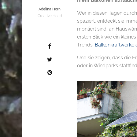
mehr Balkonen auftauch
Adelina Horn
Wer in diesen Tagen durch 
Creative Head
spaziert, entdeckt sie imm
montiert sind, an Hauswän
ersten Blick wie ein kleine
Trends:
Balkonkraftwerke 
Und sie zeigen, dass die 
oder in Windparks stattfin