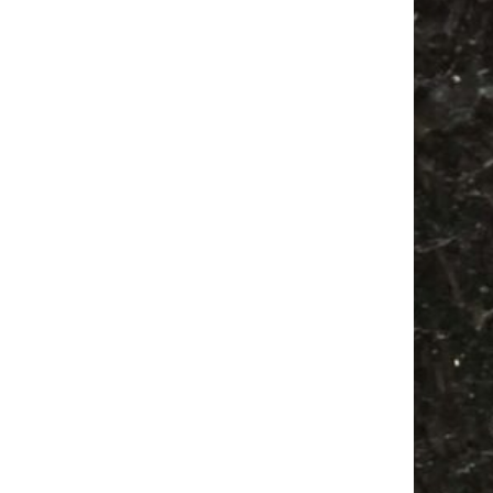
Agra Leipzig
Festival
Babysachen
Feiern
Feste
Babyflohmarkt
Ancient Trance
Bülowviertel
Camper
Bülowstraße
Agra
Camping
Antikmarkt
Antik
Mail
Subscribing I accept the privacy rules of this site