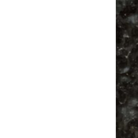
Alle Flohmarkt Leipzig August Termine 2026
Vanlife ab Leipzig | 5 Kurztrips für die Seele
Ancient Trance Festival in Taucha |
06.-09.08.2026
Alle Flohmarkt & Trödelmarkt Termine
Leipzig 2026
Alle Flohmärkte