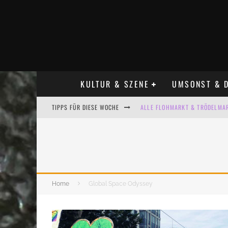
KULTUR & SZENE
UMSONST & D
TIPPS FÜR DIESE WOCHE
ALLE FLOHMARKT & TRÖDELMAR
LADYFASHION FLOHMARKT LEIPZ
HOSENSCHEISSER FLOHMARKT LE
BÜLOWSTRASSENMUSIKFESTIVAL
Home
Global Space Odyssey
KINDERFLOHMÄRKTE IN LEIPZIG
ALLE FLOHMARKT LEIPZIG AUG