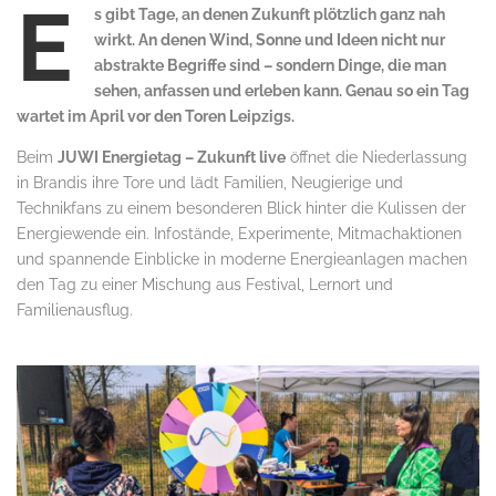
E
s gibt Tage, an denen Zukunft plötzlich ganz nah
wirkt. An denen Wind, Sonne und Ideen nicht nur
abstrakte Begriffe sind – sondern Dinge, die man
sehen, anfassen und erleben kann. Genau so ein Tag
wartet im April vor den Toren Leipzigs.
Beim
JUWI Energietag – Zukunft live
öffnet die Niederlassung
in Brandis ihre Tore und lädt Familien, Neugierige und
Technikfans zu einem besonderen Blick hinter die Kulissen der
Energiewende ein. Infostände, Experimente, Mitmachaktionen
und spannende Einblicke in moderne Energieanlagen machen
den Tag zu einer Mischung aus Festival, Lernort und
Familienausflug.