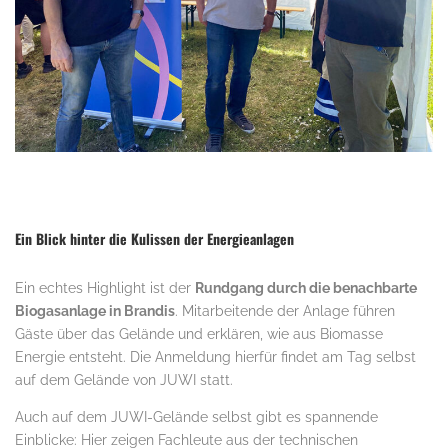
Ein Blick hinter die Kulissen der Energieanlagen
Ein echtes Highlight ist der
Rundgang durch die benachbarte
Biogasanlage in Brandis
. Mitarbeitende der Anlage führen
Gäste über das Gelände und erklären, wie aus Biomasse
Energie entsteht. Die Anmeldung hierfür findet am Tag selbst
auf dem Gelände von JUWI statt.
Auch auf dem JUWI-Gelände selbst gibt es spannende
Einblicke: Hier zeigen Fachleute aus der technischen