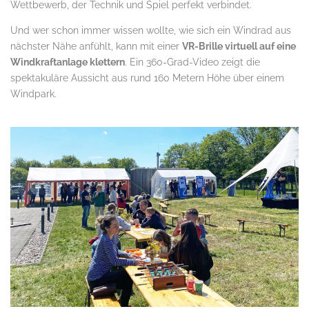
Wettbewerb, der Technik und Spiel perfekt verbindet.
Und wer schon immer wissen wollte, wie sich ein Windrad aus
nächster Nähe anfühlt, kann mit einer
VR-Brille virtuell auf eine
Windkraftanlage klettern
. Ein 360-Grad-Video zeigt die
spektakuläre Aussicht aus rund 160 Metern Höhe über einem
Windpark.