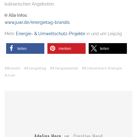
kulinarischen Angeboten.
🌐
Alle Infos
:
www.juwi.de/energietag-brandis
Mehr
Energie- & Umweltschutz-Projekte
in und um Leipzig
teilen
merken
teilen
Brandis
Energietag
Energiewende
Erneuerbare Energie
Juwi
Adelina Horn
Creative Head