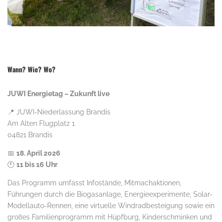
Wann? Wie? Wo?
JUWI Energietag – Zukunft live
📍 JUWI-Niederlassung Brandis
Am Alten Flugplatz 1
04821 Brandis
📅
18. April 2026
🕚
11 bis 16 Uhr
Das Programm umfasst Infostände, Mitmachaktionen,
Führungen durch die Biogasanlage, Energieexperimente, Solar-
Modellauto-Rennen, eine virtuelle Windradbesteigung sowie ein
großes Familienprogramm mit Hüpfburg, Kinderschminken und