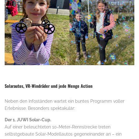
Solarautos, VR-Windräder und jede Menge Action
Neben den Infoständen wartet ein buntes Programm voller
Erlebnisse. Besonders spektakulär:
Der 1. JUWI Solar-Cup.
Auf einer beleuchteten 10-Meter-Rennstrecke treten
selbstgebaute Solar-Modellautos gegeneinander an – ein