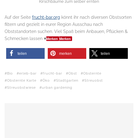
Kirschbäume zum selber ernten
Auf der Seite
frucht-bar.org
könnt ihr nach diversen Obstsorten
filtern und gezielt in eurer Region Ausschau nach
Obststandorten suchen. Viel Spaß beim Anbauen, Pflücken &
Schmecken lassen
♥
Merken
Merken
teilen
merken
teilen
Bio
erleb-bar
frucht-bar
Obst
Obsternte
Obsternte Karte
Öko
Stadtgarten
Streuobst
Streuobstwiese
urban gardening