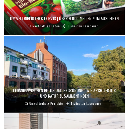
UMWELTBIBLIOTHEK LEIPZIG | ÜBER 9.000 MEDIEN ZUM AUSLEIHEN
Nachhaltige Läden
3 Minuten Lesedauer
LEIPZIG ZWISCHEN BETON UND BEGRÜNUNG | WIE ARCHITEKTUR
UND NATUR ZUSAMMENFINDEN
Umweltschutz Projekte
4 Minuten Lesedauer