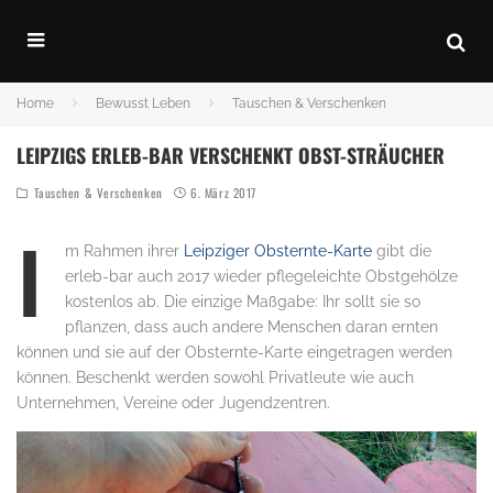
Home
Bewusst Leben
Tauschen & Verschenken
LEIPZIGS ERLEB-BAR VERSCHENKT OBST-STRÄUCHER
Tauschen & Verschenken
6. März 2017
I
m Rahmen ihrer
Leipziger Obsternte-Karte
gibt die
erleb-bar auch 2017 wieder pflegeleichte Obstgehölze
kostenlos ab. Die einzige Maßgabe: Ihr sollt sie so
pflanzen, dass auch andere Menschen daran ernten
können und sie auf der Obsternte-Karte eingetragen werden
können. Beschenkt werden sowohl Privatleute wie auch
Unternehmen, Vereine oder Jugendzentren.